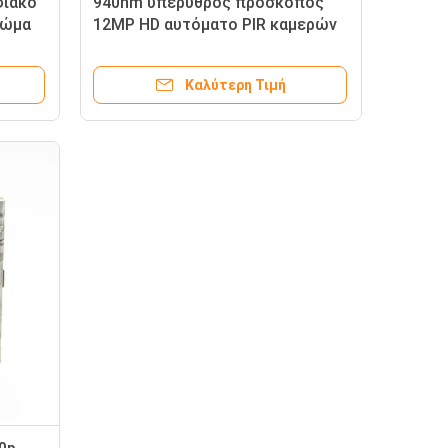
φιακό
940nm υπέρυθρος πρόσκοπος
ρώμα
12MP HD αυτόματο PIR καμερών
κυνηγιού άγριας φύσης IR
Καλύτερη Τιμή