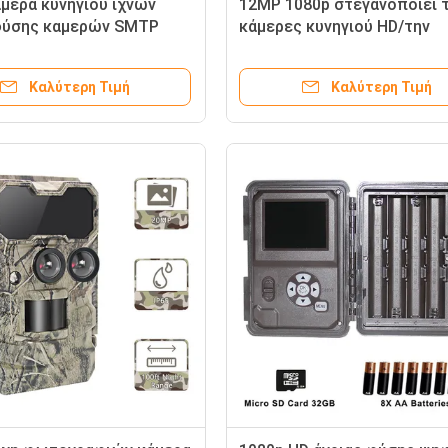
μερα κυνηγιού ιχνών
12MP 1080p στεγανοποιεί τ
φύσης καμερών SMTP
κάμερες κυνηγιού HD/την
 IP67 κυνηγιού
ψηφιακή κάμερα ιχνών άγρι
νής όρασης
φύσης ΚΆΛΥΨΗΣ
Καλύτερη Τιμή
Καλύτερη Τιμή