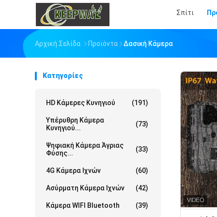
Σπίτι
Πρ
Αρχική Σελίδα
Προϊόντα
Δασική Κάμερα
Κατηγορίες
HD Κάμερες Κυνηγιού
(191)
Υπέρυθρη Κάμερα
(73)
Κυνηγιού...
Ψηφιακή Κάμερα Άγριας
(33)
Φύσης...
4G Κάμερα Ιχνών
(60)
Ασύρματη Κάμερα Ιχνών
(42)
Κάμερα WIFI Bluetooth
(39)