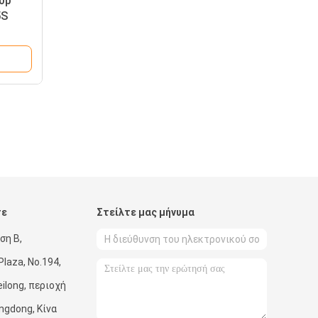
0p
5S
τε
Στείλτε μας μήνυμα
ση Β,
laza, No.194,
long, περιοχή
ngdong, Κίνα