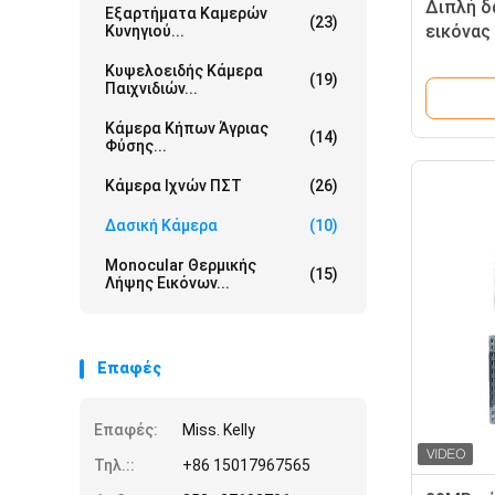
Διπλή δ
Εξαρτήματα Καμερών
(23)
εικόνας
Κυνηγιού...
τηλεοπτ
Κυψελοειδής Κάμερα
(19)
Παιχνιδιών...
Κάμερα Κήπων Άγριας
(14)
Φύσης...
Κάμερα Ιχνών ΠΣΤ
(26)
Δασική Κάμερα
(10)
Monocular Θερμικής
(15)
Λήψης Εικόνων...
Επαφές
Επαφές:
Miss. Kelly
Τηλ.::
+86 15017967565