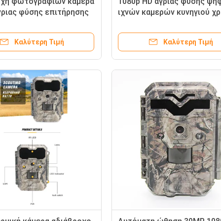
οχη φωτογραφιών κάμερα
1080p HD άγριας φύσης ψη
γριας φύσης επιτήρησης
ιχνών καμερών κυνηγιού χ
σφάλειας καμερών
ΚΆΛΥΨΗΣ καμερών 12MP
ύ παγίδων υπέρυθρη
αδιάβροχο
Καλύτερη Τιμή
Καλύτερη Τιμή