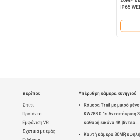
20MP θε
IP65 WE
περίπου
Υπέρυθρη κάμερα κυνηγιού
Σπίτι
Κάμερα Trail με μικρό μέγ
Προϊόντα
KW788 0.1s Ανταπόκριση 
Εμφάνιση VR
καθαρή εικόνα 4K βίντεο
Σχετικά με εμάς
Αδιάβροχο IP67 έως 512GB
Καυτή κάμερα 30MP, υψηλ