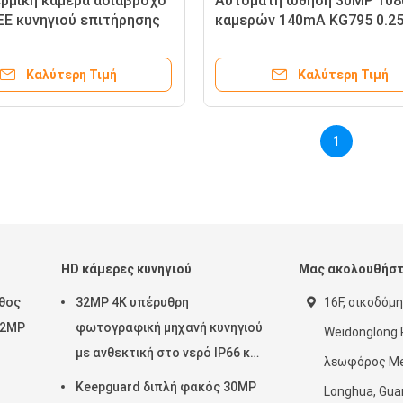
ρμική κάμερα αδιάβροχο
Αυτόματη ώθηση 30MP 108
EE κυνηγιού επιτήρησης
καμερών 140mA KG795 0.2
κυνηγιού PIR HD
Καλύτερη Τιμή
Καλύτερη Τιμή
1
HD κάμερες κυνηγιού
Μας ακολουθήσ
εθος
32MP 4K υπέρυθρη
16F, οικοδόμη
32MP
φωτογραφική μηχανή κυνηγιού
Weidonglong P
με ανθεκτική στο νερό IP66 και
λεωφόρος Mei
 για
λειτουργία PIR για
ή
Keepguard διπλή φακός 30MP
Longhua, Gua