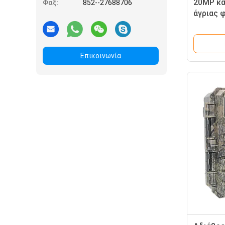
20MP κά
Φαξ:
852--27688706
άγριας 
MMS SMS
νυχτερι
Επικοινωνία