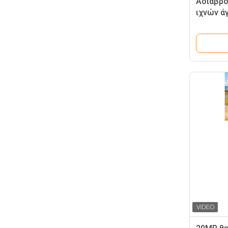
Αδιάβρ
ιχνών ά
1080P α
κυνηγιο