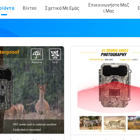
Επικοινωνήστε Μαζ
οϊόντα
Βίντεο
Σχετικά Με Εμάς
Ί Μας