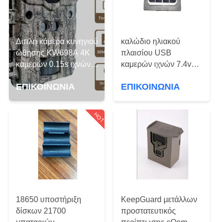
ΕΡΓΟΣΤΑΣΊΟΥ
ΈΛΕΓΧΟΣ
Διπλή κάμερα κυνηγιού
καλώδιο ηλιακού
ΠΟΙΌΤΗΤΑΣ
ώθησης KW698A 4K
πλαισίου USB
καμερών 0.15s ιχνών
καμερών ιχνών 7.4v
αισθητήρων υπέρυθρη
2000mAh με τον
ΕΠΙΚΟΙΝΩΝΉΣΤΕ
ΕΠΙΚΟΙΝΩΝΙΑ
ΕΠΙΚΟΙΝΩΝΙΑ
ΚΑΜΊΑ ΠΥΡΆΚΤΩΣΗ
προσαρμοστή
ΜΑΖΊ
εναλλασσόμενου
ρεύματος
ΜΑΣ
HOT
ΕΙΔΉΣΕΙΣ
ΖΗΤΉΣΤΕ
ΜΙΑ
18650 υποστήριξη
KeepGuard μετάλλων
ΠΡΟΣΦΟΡΆ
δίσκων 21700
προστατευτικός