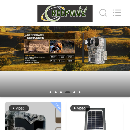
INDUSTRIAL
(
ASIA
)
CO.,LTD.
All
Rights
Reserved.
ΣΠΊΤΙ
ΠΡΟΪΌΝΤΑ
ΒΊΝΤΕΟ
ΣΧΕΤΙΚΆ
ΜΕ
ΕΜΆΣ
NEW
ΕΠΙΣΚΕΨΉ