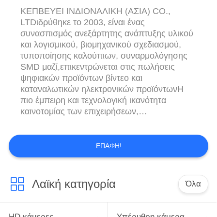
ΚΕΠΒΕΥΕΙ ΙΝΔΙΟΝΑΛΙΚΗ (ΑΣΙΑ) CO.,
LTDιδρύθηκε το 2003, είναι ένας
συνασπισμός ανεξάρτητης ανάπτυξης υλικού
και λογισμικού, βιομηχανικού σχεδιασμού,
τυποποίησης καλούπιων, συναρμολόγησης
SMD μαζί,επικεντρώνεται στις πωλήσεις
ψηφιακών προϊόντων βίντεο και
καταναλωτικών ηλεκτρονικών προϊόντωνΗ
πιο έμπειρη και τεχνολογική ικανότητα
καινοτομίας των επιχειρήσεων,
αναλαμβάνουμε κυρίωςκάμερες κυνηγιού,
κάμερες παρακολούθησης πτηνών, κάμερες
κήπου, αθλητικά ακουστικά Bluetooth,
ΕΠΑΦΉ!
νυχτερινή όραση, παγίδεςκαι άλλα προϊόντα
της ανάπτυξης υλικού και λογισμικού, της
παραγωγής και της υπηρεσίας μετά την
Λαϊκή κατηγορία
Όλα
πώληση. ...
HD κάμερες
Υπέρυθρη κάμερα