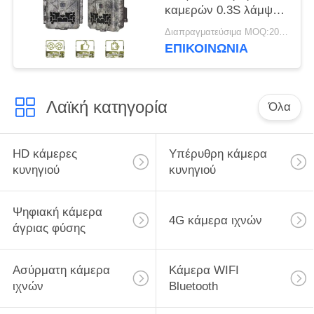
καμερών 0.3S λάμψης
υπαίθριο
Διαπραγματεύσιμα MOQ:20pcs
ΕΠΙΚΟΙΝΩΝΙΑ
Λαϊκή κατηγορία
Όλα
HD κάμερες
Υπέρυθρη κάμερα
κυνηγιού
κυνηγιού
Ψηφιακή κάμερα
4G κάμερα ιχνών
άγριας φύσης
Ασύρματη κάμερα
Κάμερα WIFI
ιχνών
Bluetooth