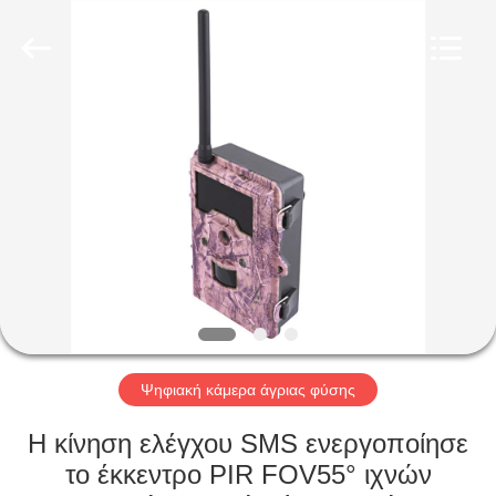
INDUSTRIAL
(
ASIA
)
CO.,LTD.
All
Rights
Reserved.
ΣΠΊΤΙ
ΠΡΟΪΌΝΤΑ
ΒΊΝΤΕΟ
ΣΧΕΤΙΚΆ
ΜΕ
ΕΜΆΣ
Ψηφιακή κάμερα άγριας φύσης
Η κίνηση ελέγχου SMS ενεργοποίησε
ΕΠΙΣΚΕΨΉ
το έκκεντρο PIR FOV55° ιχνών