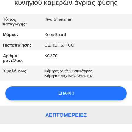
ΕΡΓΟΣΤΑΣΊΟΥ
κυνηγιού καμερών άγριας φύσης
ΈΛΕΓΧΟΣ
Τόπος
Κίνα Shenzhen
καταγωγής:
ΠΟΙΌΤΗΤΑΣ
Μάρκα:
KeepGuard
Πιστοποίηση:
CE,ROHS, FCC
ΕΠΙΚΟΙΝΩΝΉΣΤΕ
Αριθμό
KG870
ΜΑΖΊ
μοντέλου:
ΜΑΣ
Υψηλό φως:
,
Κάμερες ιχνών μυστικότητας
Κάμερα παιχνιδιών Wildview
ΕΙΔΉΣΕΙΣ
ΕΠΑΦΉ!
ΖΗΤΉΣΤΕ
ΜΙΑ
ΛΕΠΤΟΜΈΡΕΙΕΣ
ΠΡΟΣΦΟΡΆ