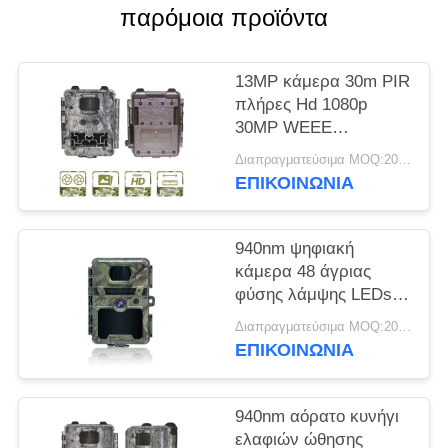
παρόμοια προϊόντα
SITEMAP
13MP κάμερα 30m PIR
ΠΟΛΙΤΙΚΉ
πλήρες Hd 1080p
30MP WEEE
ΑΠΟΡΡΉΤΟΥ
παιχνιδιών CMOS
Διαπραγματεύσιμα MOQ:20pcs
Wildview
ΕΠΙΚΟΙΝΩΝΙΑ
940nm ψηφιακή
κάμερα 48 άγριας
φύσης λάμψης LEDs
καμία πυράκτωση PIR
Διαπραγματεύσιμα MOQ:20pcs
για το κυνήγι
ΕΠΙΚΟΙΝΩΝΙΑ
940nm αόρατο κυνήγι
ελαφιών ώθησης