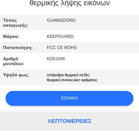
ΕΡΓΟΣΤΑΣΊΟΥ
θερμικής λήψης εικόνων
ΈΛΕΓΧΟΣ
Τόπος
GUANGDONG
καταγωγής:
ΠΟΙΌΤΗΤΑΣ
Μάρκα:
KEEPGUARD
Πιστοποίηση:
FCC CE ROHS
ΕΠΙΚΟΙΝΩΝΉΣΤΕ
Αριθμό
KG510IR
ΜΑΖΊ
μοντέλου:
ΜΑΣ
Υψηλό φως:
,
υπέρυθρο θερμικό πεδίο
θερμικό monocular οράματος
ΕΙΔΉΣΕΙΣ
ΕΠΑΦΉ!
ΖΗΤΉΣΤΕ
ΜΙΑ
ΛΕΠΤΟΜΈΡΕΙΕΣ
ΠΡΟΣΦΟΡΆ