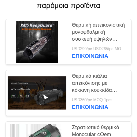
παρόμοια προϊόντα
SITEMAP
Θερμική απεικονιστική
ΠΟΛΙΤΙΚΉ
μονοφθαλμική
συσκευή υψηλών
ΑΠΟΡΡΉΤΟΥ
επιδόσεων με τεχνητή
USD299/pc-USD265/pc MOQ:20pcs
νοημοσύνη Super
ΕΠΙΚΟΙΝΩΝΙΑ
Resolution και διάρκεια
μπαταρίας 10 ωρών
για υπαίθριες
Θερμικά κιάλια
δραστηριότητες και
απεικόνισης με
επιτήρηση
κόκκινη κουκκίδα
850nm συσκευή
USD360/pc MOQ:1pcs
νυχτερινής όρασης 8x
ΕΠΙΚΟΙΝΩΝΙΑ
ψηφιακό ζουμ
Στρατιωτικό θερμικό
Monocular cOem