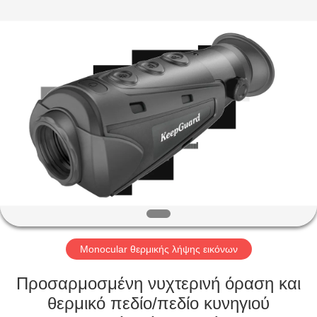
INDUSTRIAL
(
ASIA
)
CO.,LTD.
All
Rights
Reserved.
ΣΠΊΤΙ
ΠΡΟΪΌΝΤΑ
ΒΊΝΤΕΟ
ΣΧΕΤΙΚΆ
ΜΕ
ΕΜΆΣ
Monocular θερμικής λήψης εικόνων
Προσαρμοσμένη νυχτερινή όραση και
ΕΠΙΣΚΕΨΉ
θερμικό πεδίο/πεδίο κυνηγιού