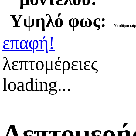
Υψηλό φως:
Υπαίθρια κάμ
επαφή!
λεπτομέρειες
loading...
Λεπτομερή