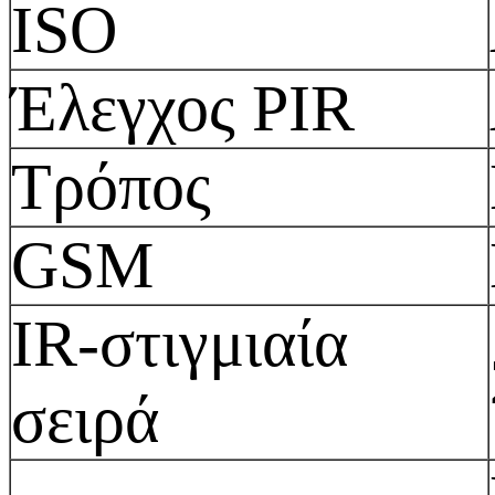
ISO
Έλεγχος PIR
Τρόπος
GSM
IR-στιγμιαία
σειρά