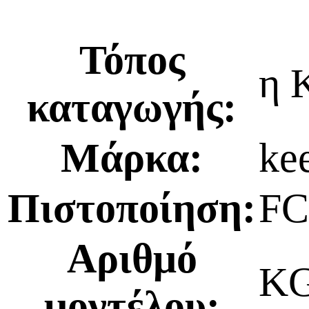
Τόπος
η 
καταγωγής:
Μάρκα:
ke
Πιστοποίηση:
FC
Αριθμό
KG
μοντέλου: