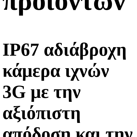
προϊόντων
IP67 αδιάβροχη
κάμερα ιχνών
3G με την
αξιόπιστη
απόδοση και την