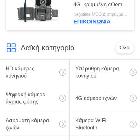
4G, κρυμμένη cOem
κάμερα παιχνιδιών
Negotiate MOQ:Διαπραγμάτευση
ιχνών Victure
ΕΠΙΚΟΙΝΩΝΙΑ
Λαϊκή κατηγορία
Όλα
HD κάμερες
Υπέρυθρη κάμερα
κυνηγιού
κυνηγιού
Ψηφιακή κάμερα
4G κάμερα ιχνών
άγριας φύσης
Ασύρματη κάμερα
Κάμερα WIFI
ιχνών
Bluetooth