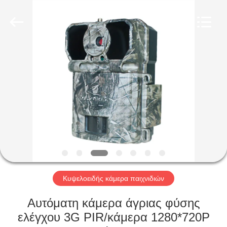
INDUSTRIAL
(
ASIA
)
CO.,LTD.
All
Rights
Reserved.
ΣΠΊΤΙ
ΠΡΟΪΌΝΤΑ
ΒΊΝΤΕΟ
ΣΧΕΤΙΚΆ
ΜΕ
ΕΜΆΣ
Κυψελοειδής κάμερα παιχνιδιών
Αυτόματη κάμερα άγριας φύσης
ΕΠΙΣΚΕΨΉ
ελέγχου 3G PIR/κάμερα 1280*720P