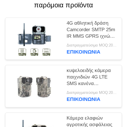
παρόμοια προϊόντα
SITEMAP
4G αθλητική δράση
ΠΟΛΙΤΙΚΉ
Camcorder SMTP 25m
IR MMS GPRS ιχνών
ΑΠΟΡΡΉΤΟΥ
με την κυψελοειδή
Διαπραγματεύσιμα MOQ:20pcs
κάρτα Sim
ΕΠΙΚΟΙΝΩΝΙΑ
κυψελοειδής κάμερα
παιχνιδιών 4G LTE
SMS κανένα
ραδιόφωνο ΠΣΤ
Διαπραγματεύσιμα MOQ:20pcs
πυράκτωσης PIR
ΕΠΙΚΟΙΝΩΝΙΑ
Κάμερα ελαφιών
αγροτικής ασφάλειας