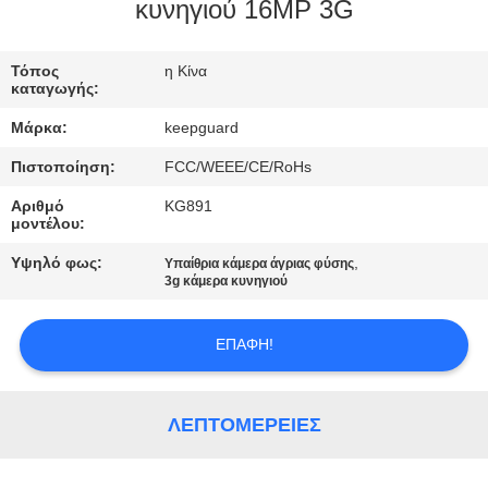
ΕΡΓΟΣΤΑΣΊΟΥ
κυνηγιού 16MP 3G
ΈΛΕΓΧΟΣ
Τόπος
η Κίνα
καταγωγής:
ΠΟΙΌΤΗΤΑΣ
Μάρκα:
keepguard
Πιστοποίηση:
FCC/WEEE/CE/RoHs
ΕΠΙΚΟΙΝΩΝΉΣΤΕ
Αριθμό
KG891
ΜΑΖΊ
μοντέλου:
ΜΑΣ
Υψηλό φως:
,
Υπαίθρια κάμερα άγριας φύσης
3g κάμερα κυνηγιού
ΕΙΔΉΣΕΙΣ
ΕΠΑΦΉ!
ΖΗΤΉΣΤΕ
ΜΙΑ
ΛΕΠΤΟΜΈΡΕΙΕΣ
ΠΡΟΣΦΟΡΆ