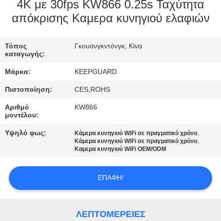
ΕΡΓΟΣΤΑΣΊΟΥ
4K με 30fps KW866 0.25s Ταχύτητα
απόκρισης Καμερα κυνηγιού ελαφιών
ΈΛΕΓΧΟΣ
Τόπος
Γκουανγκντόνγκ, Κίνα
ΠΟΙΌΤΗΤΑΣ
καταγωγής:
Μάρκα:
KEEPGUARD
ΕΠΙΚΟΙΝΩΝΉΣΤΕ
Πιστοποίηση:
CES,ROHS
ΜΑΖΊ
Αριθμό
KW866
ΜΑΣ
μοντέλου:
Υψηλό φως:
,
Κάμερα κυνηγιού WiFi σε πραγματικό χρόνο
,
Κάμερα κυνηγιού WiFi σε πραγματικό χρόνο
ΕΙΔΉΣΕΙΣ
Καμερα κυνηγιού WiFi OEM/ODM
ΖΗΤΉΣΤΕ
ΕΠΑΦΉ!
ΜΙΑ
ΠΡΟΣΦΟΡΆ
ΛΕΠΤΟΜΈΡΕΙΕΣ