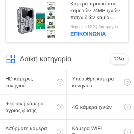
Κάμερα προσκόπου
καμερών 24MP ιχνών
παιχνιδιών καμία
μαύρη υπέρυθρη
Negotiate MOQ:Διαπραγμάτευση
λειτουργία wifi ώθησης
ΕΠΙΚΟΙΝΩΝΙΑ
νυχτερινής όρασης
0.25s πυράκτωσης
Λαϊκή κατηγορία
Όλα
HD κάμερες
Υπέρυθρη κάμερα
κυνηγιού
κυνηγιού
Ψηφιακή κάμερα
4G κάμερα ιχνών
άγριας φύσης
Ασύρματη κάμερα
Κάμερα WIFI