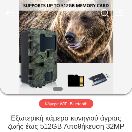
INDUSTRIAL
(
ASIA
)
CO.,LTD.
All
Rights
Reserved.
ΣΠΊΤΙ
ΠΡΟΪΌΝΤΑ
ΒΊΝΤΕΟ
ΣΧΕΤΙΚΆ
ΜΕ
ΕΜΆΣ
Κάμερα WIFI Bluetooth
Εξωτερική κάμερα κυνηγιού άγριας
ΕΠΙΣΚΕΨΉ
ζωής έως 512GB Αποθήκευση 32MP