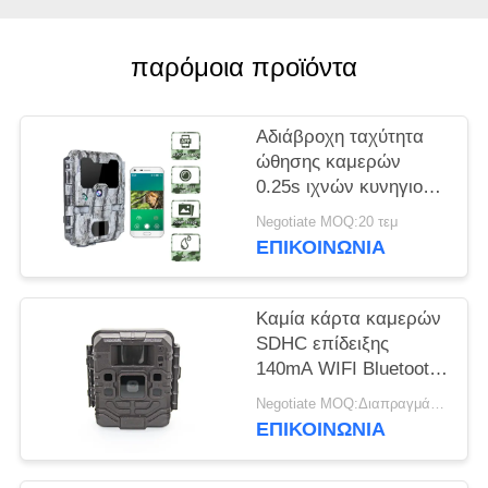
SITEMAP
παρόμοια προϊόντα
ΠΟΛΙΤΙΚΉ
Αδιάβροχη ταχύτητα
ΑΠΟΡΡΉΤΟΥ
ώθησης καμερών
0.25s ιχνών κυνηγιού
IP67 30mp 1080p Wifi
Negotiate MOQ:20 τεμ
ΕΠΙΚΟΙΝΩΝΙΑ
Καμία κάρτα καμερών
SDHC επίδειξης
140mA WIFI Bluetooth
για το κυνήγι
Negotiate MOQ:Διαπραγμάτευση
ΕΠΙΚΟΙΝΩΝΙΑ