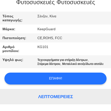
ΕΡΓΟΣΤΑΣΊΟΥ
Φυτοσυσκευές Φυτοσυσκευές
ΈΛΕΓΧΟΣ
Τόπος
Σένζεν, Κίνα
καταγωγής:
ΠΟΙΌΤΗΤΑΣ
Μάρκα:
KeepGuard
Πιστοποίηση:
CE,ROHS, FCC
ΕΠΙΚΟΙΝΩΝΉΣΤΕ
Αριθμό
KG101
ΜΑΖΊ
μοντέλου:
ΜΑΣ
Υψηλό φως:
,
Τεχνουργήματα για στήριξη δέντρων
,
Στέρεμα δέντρου
Μεταλλικό ανοξείδωτο ατσάλι
ΕΙΔΉΣΕΙΣ
ΕΠΑΦΉ!
ΖΗΤΉΣΤΕ
ΜΙΑ
ΛΕΠΤΟΜΈΡΕΙΕΣ
ΠΡΟΣΦΟΡΆ