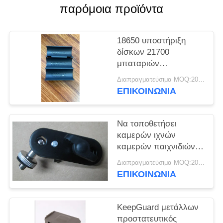
παρόμοια προϊόντα
SITEMAP
18650 υποστήριξη
ΠΟΛΙΤΙΚΉ
δίσκων 21700
μπαταριών
ΑΠΟΡΡΉΤΟΥ
περισσότερες από
Διαπραγματεύσιμα MOQ:20pcs
1500 φωτογραφίες που
ΕΠΙΚΟΙΝΩΝΙΑ
στέλνονται τα
εξαρτήματα καμερών
παιχνιδιών καμερών
Να τοποθετήσει
κυνηγιού νυχτερινής
καμερών ιχνών
όρασης
καμερών παιχνιδιών
μυστικότητας
Διαπραγματεύσιμα MOQ:20pcs
περίπτωση
ΕΠΙΚΟΙΝΩΝΙΑ
υποστηριγμάτων/
μετάλλων
KeepGuard μετάλλων
προστατευτικός