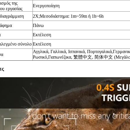
ισμός της
Ενεργοποίηση
ου εργασίας
διαγράμμιση
2X;Μεσοδιάστημα: 1m~59m ή 1h~6h
άφημα
Πάνω
α
Εκτέλεση
ιλεγμένο σύνολο
Εκτέλεση
Αγγλικά, Γαλλικά,
Ισπανικά,
Πορτογαλικά,
Γερμανικ
σα
Ρωσικό,
Γιαπωνέζικα
,
繁體中文, 简体中文 (Μεγάλο κι
ες