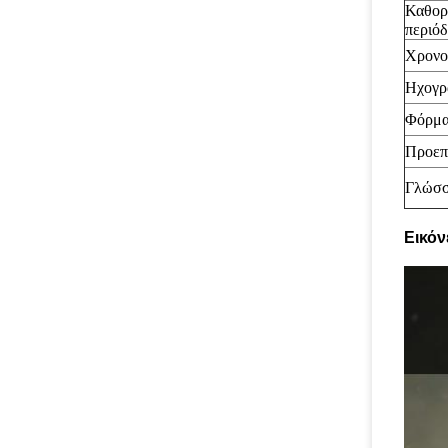
Καθορ
περιόδ
Χρονο
Ηχογρ
Φόρμ
Προεπ
Γλώσ
Εικόν