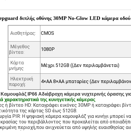
epguard διπλής οθόνης 30MP No-Glow LED κάμερα οδού 
Αισθητήρας:
CMOS
Μέγεθος
1080P
βίντεο:
Κάρτα
Μέχρι 512GB ((Δεν περιλαμβάνεται)
μνήμης
Ηλεκτρική
4×AA 8×AA μπαταρίες (Δεν περιλαμβάνον
παροχή:
Καμουφλάζ IP66 Αδιάβροχη κάμερα νυχτερινής όρασης γι
ά χαρακτηριστικά της κυνηγετικής κάμερας
ες ή βίντεο HD: Καταγράφει εικόνες 30MP ή καταγράφει βίν
ικότητα της κάρτας SD έως 512GB.
υργία PIR: Η ψηφιακή κάμερα καμουφλάζ για κυνήγι μπορεί ν
κρασίας του περιβάλλοντος που προκαλείται από οποιαδήπ
κριμένη περιοχή,που ανιχνεύεται από υψηλής ευαισθησίας αι