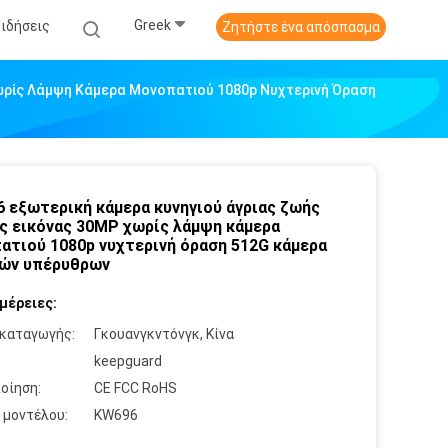
Greek
Ειδήσεις
Ζητήστε ένα απόσπασμα
ωρίς Λάμψη Κάμερα Μονοπατιού 1080p Νυχτερινή Όραση
 εξωτερική κάμερα κυνηγιού άγριας ζωής
ς εικόνας 30MP χωρίς λάμψη κάμερα
ατιού 1080p νυχτερινή όραση 512G κάμερα
ών υπέρυθρων
μέρειες:
καταγωγής:
Γκουανγκντόνγκ, Κίνα
:
keepguard
οίηση:
CE FCC RoHS
 μοντέλου:
KW696