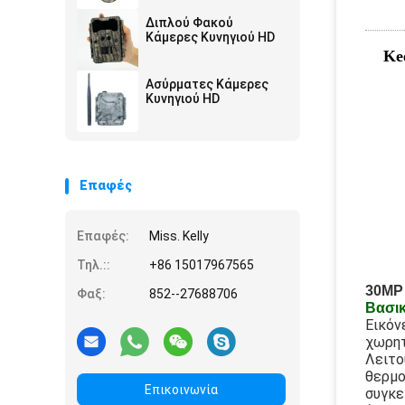
Διπλού Φακού
Κάμερες Κυνηγιού HD
Ke
Ασύρματες Κάμερες
Κυνηγιού HD
Επαφές
Επαφές:
Miss. Kelly
Τηλ.::
+86 15017967565
30MP 
Φαξ:
852--27688706
Βασικ
Εικόν
χωρητ
Λειτο
θερμο
Επικοινωνία
συγκε