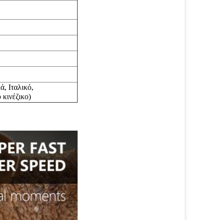
ά,
Ιταλικό,
νέζικο)