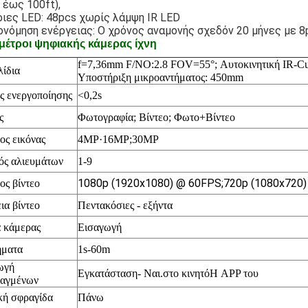
 έως 100ft),
ιες LED: 48pcs χωρίς λάμψη IR LED
ονόμηση ενέργειας: Ο χρόνος αναμονής σχεδόν 20 μήνες με 8
έτροι ψηφιακής κάμερας ίχνη
f=7,36mm F/NO:2.8 FOV=55
°; Αυτοκινητική IR-C
λίδια
Υποστήριξη μικροαντήματος: 450mm
ς ενεργοποίησης
<0,2s
ς
Φωτογραφία; Βίντεο;
Φωτο+Βίντεο
ος εικόνας
4MP·16
MP;30MP
ός αλιευμάτων
1-9
1080p (1920x1080) @ 60FPS;720p (1080x720
ος βίντεο
ια βίντεο
Πεντακόσιες - εξήντα
 κάμερας
Εισαγωγή
ήματα
1s-60m
ωγή
Εγκατάσταση
- Ναι.
στο κινητό
Η APP του
ταγμένων
κή σφραγίδα
Πάνω