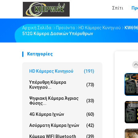
Σπίτι
Πρ
Αρχική Σελίδα
Προϊόντα
HD Κάμερες Κυνηγιού
KW696
512G Κάμερα Δασικών Υπέρυθρων
Κατηγορίες
HD Κάμερες Κυνηγιού
(191)
Υπέρυθρη Κάμερα
(73)
Κυνηγιού...
Ψηφιακή Κάμερα Άγριας
(33)
Φύσης...
4G Κάμερα Ιχνών
(60)
Ασύρματη Κάμερα Ιχνών
(42)
Κάμερα WIFI Bluetooth
(39)