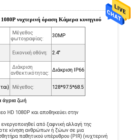
1080P νυχτερινή όραση Κάμερα κυνηγιού
Μέγεθος
30MP
φωτογραφίας:
Εικονική οθόνη:
2.4"
Διάκριση
Διάκριση IP66
ανθεκτικότητας:
ται)
Μέγεθος:
128*97.5*68.5
α άγρια ζωή
τεο HD 1080P και αποθηκεύει στην
α ενεργοποιηθεί από ξαφνική αλλαγή της
οτε κίνηση ανθρώπων ή ζώων σε μια
σθητήρα παθητικού υπέρυθρου (PIR) (νυχτερινή