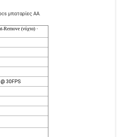
pcs μπαταρίες AA.
ut-Remove (νύχτα) ·
) @ 30FPS