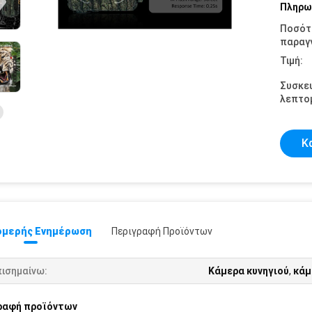
Πληρω
Ποσότ
παραγγ
Τιμή:
Συσκε
λεπτομ
Κ
μερής Ενημέρωση
Περιγραφή Προϊόντων
πισημαίνω:
Κάμερα κυνηγιού
,
κάμ
ραφή προϊόντων