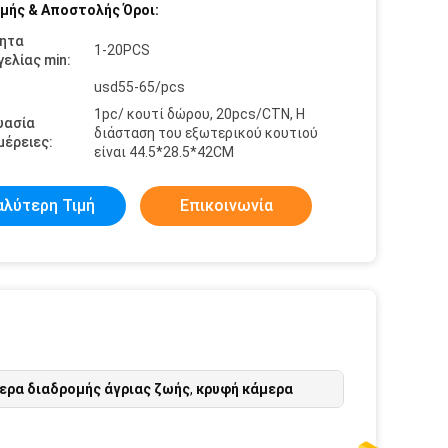
μής & Αποστολής Όροι:
ητα
1-20PCS
ελίας min:
usd55-65/pcs
1pc/ κουτί δώρου, 20pcs/CTN, Η
υασία
διάσταση του εξωτερικού κουτιού
έρειες:
είναι 44.5*28.5*42CM
αλύτερη Τιμή
Επικοινωνία
ερα διαδρομής άγριας ζωής
,
κρυφή κάμερα