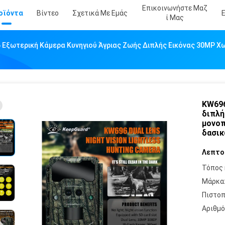
Επικοινωνήστε Μαζ
οϊόντα
Βίντεο
Σχετικά Με Εμάς
Ί Μας
 Εξωτερική Κάμερα Κυνηγιού Άγριας Ζωής Διπλής Εικόνας 30MP Χ
KW696
διπλή
μονοπ
δασικ
Λεπτο
Τόπος 
Μάρκα
Πιστοπ
Αριθμό