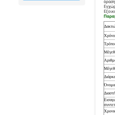
όραση
Εγχώρ
Εξοικ
Παραμ
Δακτυ
Χρόνο
Τρόπο
Μέγεθ
Αριθμ
Μέγεθ
Διάρκε
Όνομα
Διαστ
Εισαγ
συντε
Χρονι