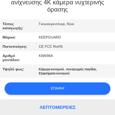
ΕΡΓΟΣΤΑΣΊΟΥ
ανίχνευσης 4K κάμερα νυχτερινής
όρασης
ΈΛΕΓΧΟΣ
Τόπος
Γκουανγκντόνγκ, Κίνα
ΠΟΙΌΤΗΤΑΣ
καταγωγής:
Μάρκα:
KEEPGUARD
ΕΠΙΚΟΙΝΩΝΉΣΤΕ
Πιστοποίηση:
CE FCC RoHS
ΜΑΖΊ
Αριθμό
KW698A
ΜΑΣ
μοντέλου:
Υψηλό φως:
,
,
Κάμερα κυνηγιού
συναγερμός παγίδας
Εξαρτήματα κυνηγιού
ΕΙΔΉΣΕΙΣ
ΕΠΑΦΉ!
ΖΗΤΉΣΤΕ
ΜΙΑ
ΛΕΠΤΟΜΈΡΕΙΕΣ
ΠΡΟΣΦΟΡΆ