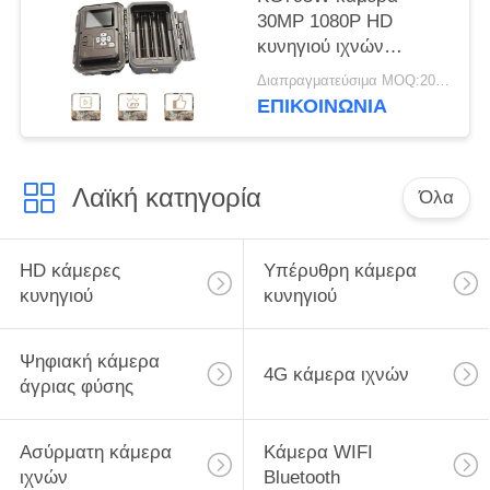
30MP 1080P HD
κυνηγιού ιχνών
ΥΨΗΛΏΝ ΣΗΜΕΊΩΝ
Διαπραγματεύσιμα MOQ:20pcs
για το ζώο άγριας
ΕΠΙΚΟΙΝΩΝΙΑ
φύσης
Λαϊκή κατηγορία
Όλα
HD κάμερες
Υπέρυθρη κάμερα
κυνηγιού
κυνηγιού
Ψηφιακή κάμερα
4G κάμερα ιχνών
άγριας φύσης
Ασύρματη κάμερα
Κάμερα WIFI
ιχνών
Bluetooth