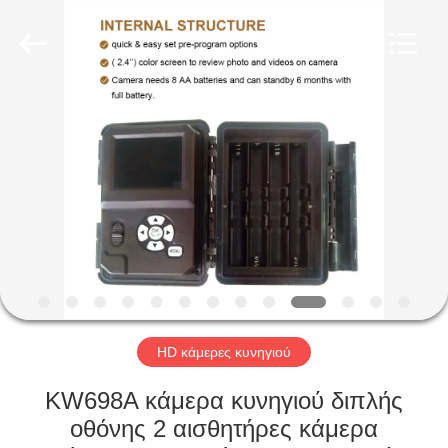
INDUSTRIAL
(
ASIA
)
CO.,LTD.
All
Rights
Reserved.
ΣΠΊΤΙ
ΠΡΟΪΌΝΤΑ
ΒΊΝΤΕΟ
ΣΧΕΤΙΚΆ
ΜΕ
ΕΜΆΣ
HD κάμερες κυνηγιού
KW698A κάμερα κυνηγιού διπλής
ΕΠΙΣΚΕΨΉ
οθόνης 2 αισθητήρες κάμερα