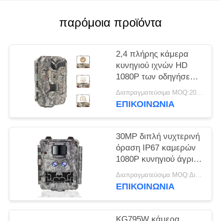
SITEMAP
παρόμοια προϊόντα
ΠΟΛΙΤΙΚΉ
2,4 πλήρης κάμερα
ΑΠΟΡΡΉΤΟΥ
κυνηγιού ιχνών HD
1080P των οδηγήσεων
IR καμερών κυνηγιού
Διαπραγματεύσιμα MOQ:20pcs
οθόνης HD ίντσας
ΕΠΙΚΟΙΝΩΝΙΑ
30MP διπλή νυχτερινή
όραση IP67 καμερών
1080P κυνηγιού άγριας
φύσης φακών
Διαπραγματεύσιμα MOQ:Διαπραγματεύσιμος
ΕΠΙΚΟΙΝΩΝΙΑ
KG795W κάμερα