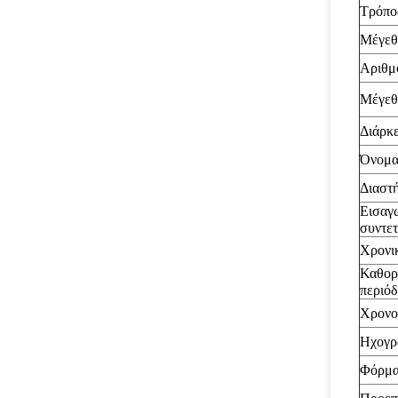
Τρόπο
Μέγεθ
Αριθμ
Μέγεθ
Διάρκε
Όνομα
Διαστ
Εισαγ
συντε
Χρονι
Καθορ
περιόδ
Χρονο
Ηχογρ
Φόρμ