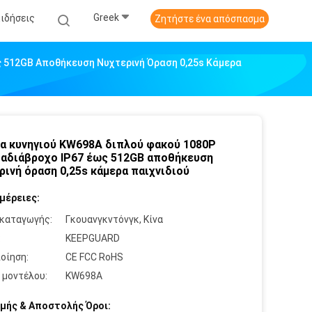
Greek
Ειδήσεις
Ζητήστε ένα απόσπασμα
 512GB Αποθήκευση Νυχτερινή Όραση 0,25s Κάμερα
α κυνηγιού KW698A διπλού φακού 1080P
αδιάβροχο IP67 έως 512GB αποθήκευση
ρινή όραση 0,25s κάμερα παιχνιδιού
μέρειες:
καταγωγής:
Γκουανγκντόνγκ, Κίνα
:
KEEPGUARD
οίηση:
CE FCC RoHS
 μοντέλου:
KW698A
μής & Αποστολής Όροι: