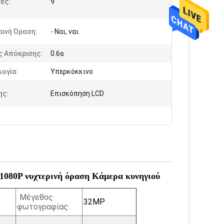
ες:
9
ινή Όραση:
- Ναι, ναι.
ς Απόκρισης:
0.6s
ογία:
Υπερκόκκινο
ης:
Επισκόπηση LCD
1080P νυχτερινή όραση Κάμερα κυνηγιού
Μέγεθος
32MP
φωτογραφίας: