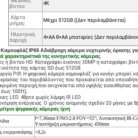
Μέγεθος
4K
βίντεο:
Κάρτα
Μέχρι 512GB ((Δεν περιλαμβάνεται)
μνήμης
Ηλεκτρική
4×AA 8×AA μπαταρίες (Δεν περιλαμβάνον
παροχή:
Καμουφλάζ IP66 Αδιάβροχη κάμερα νυχτερινής όρασης γι
ά χαρακτηριστικά της κυνηγετικής κάμερας
ες ή βίντεο HD: Καταγράφει εικόνες 30MP ή καταγράφει βίν
ικότητα της κάρτας SD έως 512GB.
υργία PIR: Η ψηφιακή κάμερα καμουφλάζ για κυνήγι μπορεί ν
κρασίας του περιβάλλοντος που προκαλείται από οποιαδήπ
κριμένη περιοχή,που ανιχνεύεται από υψηλής ευαισθησίας αι
 έως 100ft),
ιες LED: 48pcs χωρίς λάμψη IR LED
ονόμηση ενέργειας: Ο χρόνος αναμονής σχεδόν 20 μήνες με 8
έτροι ψηφιακής κάμερας ίχνη
f=7,36mm F/NO:2.8 FOV=55
°; Αυτοκινητική IR-C
λίδια
Υποστήριξη μικροαντήματος: 450mm
ς ενεργοποίησης
<0,2s