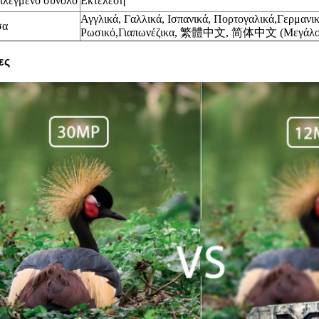
ιλεγμένο σύνολο
Εκτέλεση
Αγγλικά, Γαλλικά,
Ισπανικά,
Πορτογαλικά,
Γερμανικ
σα
Ρωσικό,
Γιαπωνέζικα
,
繁體中文, 简体中文 (Μεγάλο κι
ες