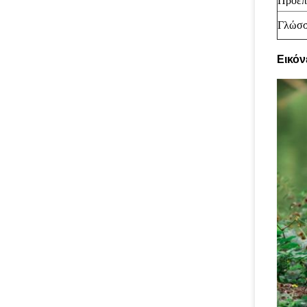
Προεπ
Γλώσ
Εικόν