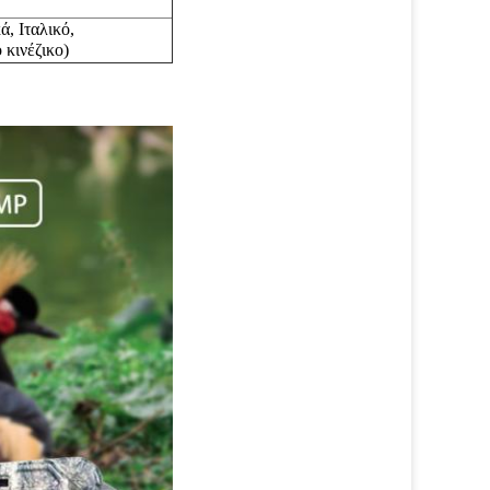
ά,
Ιταλικό,
νέζικο)