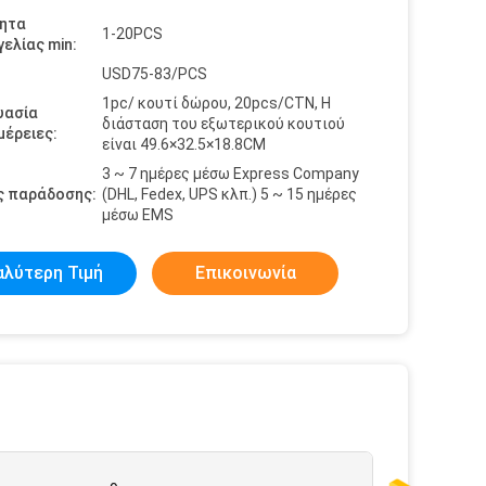
ητα
1-20PCS
ελίας min:
USD75-83/PCS
1pc/ κουτί δώρου, 20pcs/CTN, Η
υασία
διάσταση του εξωτερικού κουτιού
έρειες:
είναι 49.6×32.5×18.8CM
3 ~ 7 ημέρες μέσω Express Company
ς παράδοσης:
(DHL, Fedex, UPS κλπ.) 5 ~ 15 ημέρες
μέσω EMS
αλύτερη Τιμή
Επικοινωνία