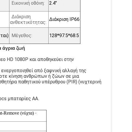
Εικονική οθόνη:
2.4"
Διάκριση
Διάκριση IP66
ανθεκτικότητας:
ται)
Μέγεθος:
128*97.5*68.5
α άγρια ζωή
τεο HD 1080P και αποθηκεύει στην
α ενεργοποιηθεί από ξαφνική αλλαγή της
οτε κίνηση ανθρώπων ή ζώων σε μια
σθητήρα παθητικού υπέρυθρου (PIR) (νυχτερινή
pcs μπαταρίες AA.
ut-Remove (νύχτα) ·