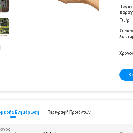
Ποσότ
παραγγ
Τιμή:
Συσκε
λεπτομ
Χρόνο
Κ
μερής Ενημέρωση
Περιγραφή Προϊόντων
ρόνος