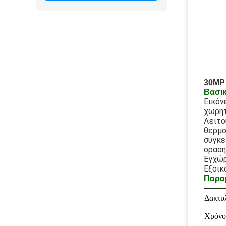
30MP 
Βασικ
Εικόν
χωρητ
Λειτο
θερμο
συγκε
όραση
Εγχώρ
Εξοικ
Παραμ
Δακτυ
Χρόνο