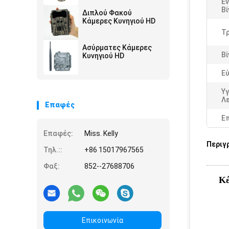
Ε
Βί
Διπλού Φακού
Κάμερες Κυνηγιού HD
Τ
Ασύρματες Κάμερες
Βί
Κυνηγιού HD
Εύ
Υ
Λε
Επαφές
Ε
Επαφές:
Miss. Kelly
Περιγ
Τηλ.::
+86 15017967565
Φαξ:
852--27688706
Κέ
Επικοινωνία