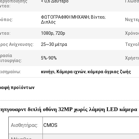
νεργοποίησης
< 0,6 Δεύτερο
Γλώσσ
ντεο:
ΦΩΤΟΓΡΑΦΙΚΗ ΜΗΧΑΝΗ; Βίντεο;
ρόπος:
Νυχτερ
Διπλός
ντεο:
1080p, 720p
Χρόνο
ρος Ανίχνευσης:
25~30 μέτρα
Τεχνολ
γρασία
5%-90%
Χρήστ
ιτουργίας:
πισημαίνω:
κυνήγι
,
Κάμερα ιχνών
,
κάμερα άγριας ζωής
ραφή προϊόντων
ηπγουαρντ διπλή οθόνη 32MP χωρίς λάμψη LED κάμερα 
Αισθητήρας:
CMOS