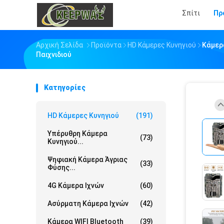
Σπίτι
Πρ
Αρχική Σελίδα
Προϊόντα
HD Κάμερες Κυνηγιού
Κάμερ
Παιχνιδιού
Κατηγορίες
HD Κάμερες Κυνηγιού
(191)
Υπέρυθρη Κάμερα
(73)
Κυνηγιού...
Ψηφιακή Κάμερα Άγριας
(33)
Φύσης...
4G Κάμερα Ιχνών
(60)
Ασύρματη Κάμερα Ιχνών
(42)
Κάμερα WIFI Bluetooth
(39)