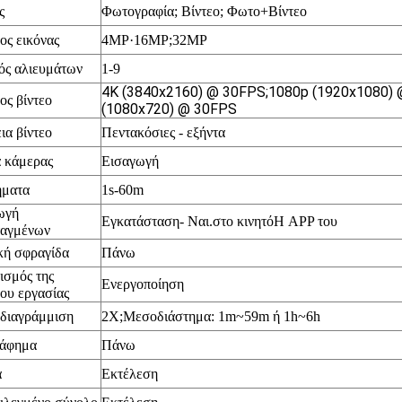
ς
Φωτογραφία; Βίντεο;
Φωτο+Βίντεο
ος εικόνας
4MP·16
MP;32MP
ός αλιευμάτων
1-9
4K (3840x2160) @ 30FPS;1080p (1920x1080)
ος βίντεο
(1080x720) @ 30FPS
ια βίντεο
Πεντακόσιες - εξήντα
 κάμερας
Εισαγωγή
ήματα
1s-60m
ωγή
Εγκατάσταση
- Ναι.
στο κινητό
Η APP του
ταγμένων
κή σφραγίδα
Πάνω
ισμός της
Ενεργοποίηση
ου εργασίας
διαγράμμιση
2X;Μεσοδιάστημα: 1m~59m ή 1h~6h
άφημα
Πάνω
α
Εκτέλεση