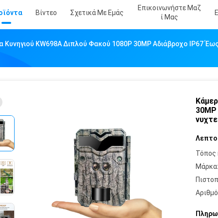
Επικοινωνήστε Μαζ
οϊόντα
Βίντεο
Σχετικά Με Εμάς
Ί Μας
α Κυνηγιού KW698A Διπλού Φακού 1080P 30MP Αδιάβροχο IP67 Έως
Κάμερ
30MP 
νυχτε
Λεπτο
Τόπος 
Μάρκα
Πιστοπ
Αριθμό
Πληρω