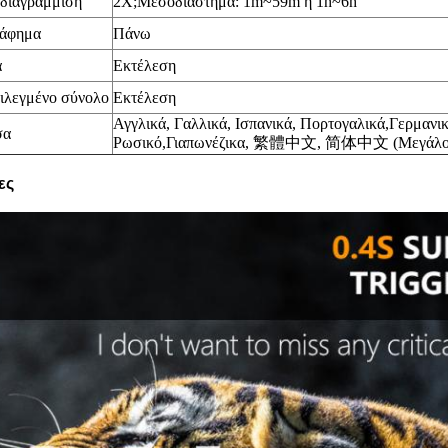
διαγράμμιση
2X;Μεσοδιάστημα: 1m~59m ή 1h~6h
άφημα
Πάνω
α
Εκτέλεση
ιλεγμένο σύνολο
Εκτέλεση
Αγγλικά, Γαλλικά,
Ισπανικά,
Πορτογαλικά,
Γερμανικ
σα
Ρωσικό,
Γιαπωνέζικα
,
繁體中文, 简体中文 (Μεγάλο κι
ες