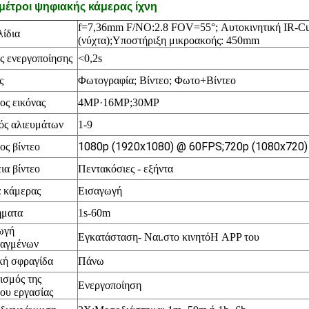
έτροι ψηφιακής κάμερας ίχνη
f=7,36mm F/NO:2.8 FOV=55
°; Αυτοκινητική IR-
λίδια
(νύχτα);Υποστήριξη μικροακοής: 450mm
ς ενεργοποίησης
<0,2s
ς
Φωτογραφία; Βίντεο;
Φωτο+Βίντεο
ος εικόνας
4MP·16
MP;30MP
ός αλιευμάτων
1-9
1080p (1920x1080) @ 60FPS;720p (1080x720
ος βίντεο
ια βίντεο
Πεντακόσιες - εξήντα
 κάμερας
Εισαγωγή
ήματα
1s-60m
ωγή
Εγκατάσταση
- Ναι.
στο κινητό
Η APP του
ταγμένων
κή σφραγίδα
Πάνω
ισμός της
Ενεργοποίηση
ου εργασίας