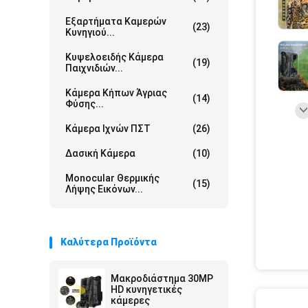
Εξαρτήματα Καμερών
(23)
Κυνηγιού...
Κυψελοειδής Κάμερα
(19)
Παιχνιδιών...
Κάμερα Κήπων Άγριας
(14)
Φύσης...
Κάμερα Ιχνών ΠΣΤ
(26)
Δασική Κάμερα
(10)
Monocular Θερμικής
(15)
Λήψης Εικόνων...
Καλύτερα Προϊόντα
Μακροδιάστημα 30MP
HD κυνηγετικές
κάμερες