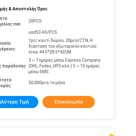
μής & Αποστολής Όροι:
ητα
20PCS
ελίας min:
usd53-65/PCS
1pc/ κουτί δώρου, 20pcs/CTN, Η
υασία
διάσταση του εξωτερικού κουτιού
έρειες:
είναι 44.5*28.5*42CM
3 ~ 7 ημέρες μέσω Express Company
ς παράδοσης:
(DHL, Fedex, UPS κλπ.) 5 ~ 15 ημέρες
μέσω EMS
ότητα
50,000pcs το μήνα
οράς:
αλύτερη Τιμή
Επικοινωνία