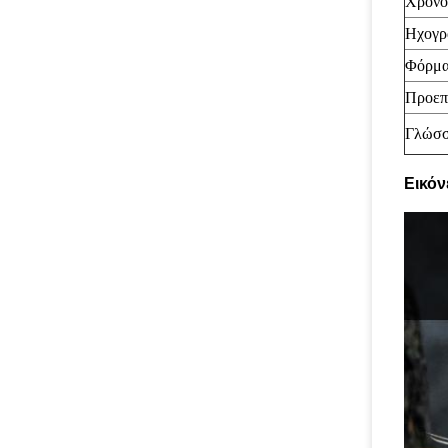
Χρονο
Ηχογρ
Φόρμ
Προεπ
Γλώσ
Εικόν