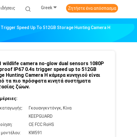
Greek
Ειδήσεις
Ζητήστε ένα απόσπασμα
 Trigger Speed Up To 512GB Storage Hunting Camera Η
 wildlife camera no-glow dual sensors 1080P
proof IP67 0.4s trigger speed up to 512GB
ge Hunting Camera Η κάμερα κυνηγιού είναι
πό τα πιο πρόσφατα κινητά συστήματα
ασίας ζώων.
μέρειες:
καταγωγής:
Γκουανγκντόνγκ, Κίνα
:
KEEPGUARD
οίηση:
CE FCC RoHS
 μοντέλου:
KW591