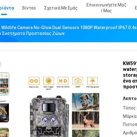
Επικοινωνήστε Μαζ
οϊόντα
Βίντεο
Σχετικά Με Εμάς
Ί Μας
Wildlife Camera No-Glow Dual Sensors 1080P Waterproof IP67 0.4s
τά Συστήματα Προστασίας Ζώων.
KW591
water
stora
ένα α
προστ
Λεπτο
Τόπος 
Μάρκα
Πιστοπ
Αριθμό