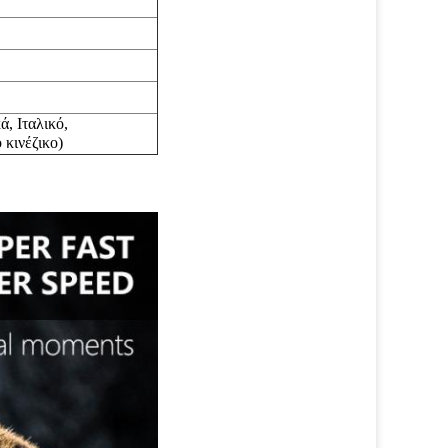
ά,
Ιταλικό,
νέζικο)