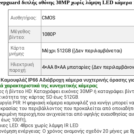
epguard διπλής οθόνης 30MP χωρίς λάμψη LED κάμερα 
Αισθητήρας:
CMOS
Μέγεθος
1080P
βίντεο:
Κάρτα
Μέχρι 512GB ((Δεν περιλαμβάνεται)
μνήμης
Ηλεκτρική
4×AA 8×AA μπαταρίες (Δεν περιλαμβάνον
παροχή:
Καμουφλάζ IP66 Αδιάβροχη κάμερα νυχτερινής όρασης γι
ά χαρακτηριστικά της κυνηγετικής κάμερας
ες ή βίντεο HD: Καταγράφει εικόνες 30MP ή καταγράφει βίν
ικότητα της κάρτας SD έως 512GB.
υργία PIR: Η ψηφιακή κάμερα καμουφλάζ για κυνήγι μπορεί ν
κρασίας του περιβάλλοντος που προκαλείται από οποιαδήπ
κριμένη περιοχή,που ανιχνεύεται από υψηλής ευαισθησίας αι
 έως 100ft),
ιες LED: 48pcs χωρίς λάμψη IR LED
ονόμηση ενέργειας: Ο χρόνος αναμονής σχεδόν 20 μήνες με 8