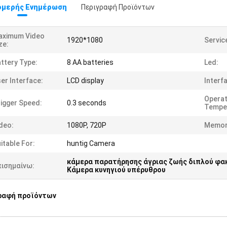
μερής Ενημέρωση
Περιγραφή Προϊόντων
aximum Video
1920*1080
Servic
ze:
ttery Type:
8 AA batteries
Led:
er Interface:
LCD display
Interf
Operat
igger Speed:
0.3 seconds
Tempe
deo:
1080P, 720P
Memor
itable For:
huntig Camera
κάμερα παρατήρησης άγριας ζωής διπλού φα
πισημαίνω:
Κάμερα κυνηγιού υπέρυθρου
ραφή προϊόντων