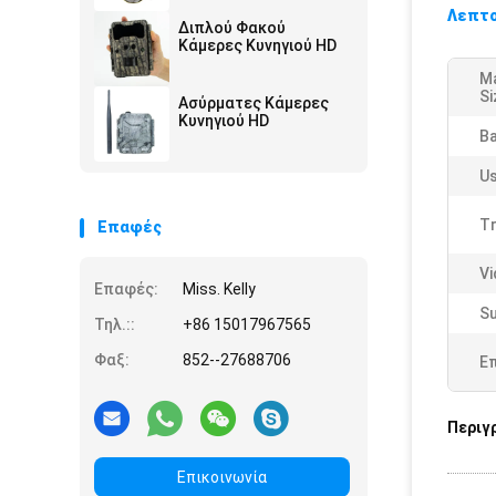
Λεπτο
Διπλού Φακού
Κάμερες Κυνηγιού HD
M
Si
Ασύρματες Κάμερες
Κυνηγιού HD
Ba
Us
Tr
Επαφές
Vi
Επαφές:
Miss. Kelly
Su
Τηλ.::
+86 15017967565
Φαξ:
852--27688706
Ε
Περιγ
Επικοινωνία