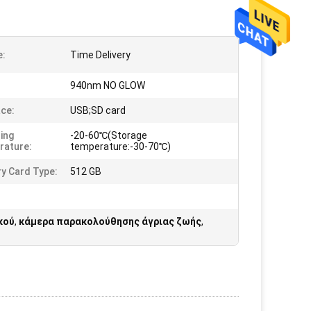
e:
Time Delivery
940nm NO GLOW
ace:
USB;SD card
ing
-20-60℃(Storage
rature:
temperature:-30-70℃)
y Card Type:
512 GB
κού
,
κάμερα παρακολούθησης άγριας ζωής
,