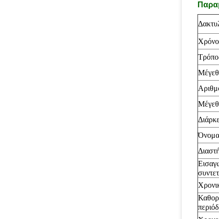
Παραμ
Δακτυ
Χρόνο
Τρόπο
Μέγεθ
Αριθμ
Μέγεθ
Διάρκε
Όνομα
Διαστ
Εισαγ
συντε
Χρονι
Καθορ
περιόδ