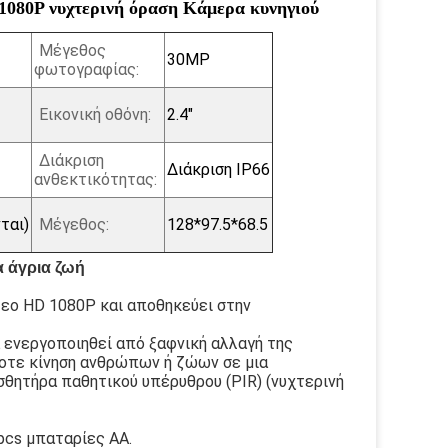
1080P νυχτερινή όραση Κάμερα κυνηγιού
Μέγεθος
30MP
φωτογραφίας:
Εικονική οθόνη:
2.4"
Διάκριση
Διάκριση IP66
ανθεκτικότητας:
ται)
Μέγεθος:
128*97.5*68.5
α άγρια ζωή
τεο HD 1080P και αποθηκεύει στην
α ενεργοποιηθεί από ξαφνική αλλαγή της
οτε κίνηση ανθρώπων ή ζώων σε μια
σθητήρα παθητικού υπέρυθρου (PIR) (νυχτερινή
pcs μπαταρίες AA.