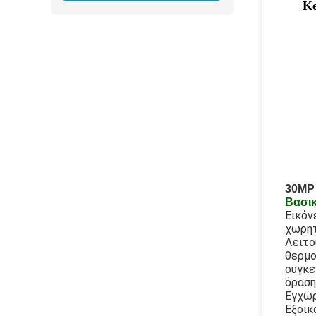
Ke
30MP 
Βασικ
Εικόν
χωρητ
Λειτο
θερμο
συγκε
όραση
Εγχώρ
Εξοικ