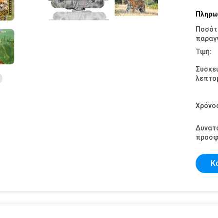
Πληρω
Ποσότ
παραγγ
Τιμή:
Συσκε
λεπτομ
Χρόνο
Δυνατ
προσφ
Κ