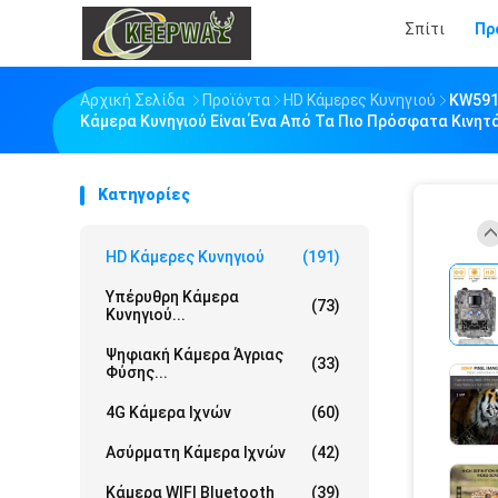
Σπίτι
Πρ
Αρχική Σελίδα
Προϊόντα
HD Κάμερες Κυνηγιού
KW591 
Κάμερα Κυνηγιού Είναι Ένα Από Τα Πιο Πρόσφατα Κινη
Κατηγορίες
HD Κάμερες Κυνηγιού
(191)
Υπέρυθρη Κάμερα
(73)
Κυνηγιού...
Ψηφιακή Κάμερα Άγριας
(33)
Φύσης...
4G Κάμερα Ιχνών
(60)
Ασύρματη Κάμερα Ιχνών
(42)
Κάμερα WIFI Bluetooth
(39)