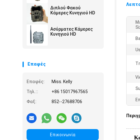
Λεπτο
Διπλού Φακού
Κάμερες Κυνηγιού HD
M
Si
Ασύρματες Κάμερες
Κυνηγιού HD
Ba
Us
Tr
Επαφές
Vi
Επαφές:
Miss. Kelly
Su
Τηλ.::
+86 15017967565
Ε
Φαξ:
852--27688706
Περιγ
Επικοινωνία
Ke