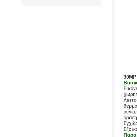
30MP 
Βασικ
Εικόν
χωρητ
Λειτο
θερμο
συγκε
όραση
Εγχώρ
Εξοικ
Παραμ