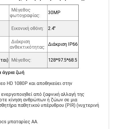
Μέγεθος
30MP
φωτογραφίας:
Εικονική οθόνη:
2.4"
Διάκριση
Διάκριση IP66
ανθεκτικότητας:
ται)
Μέγεθος:
128*97.5*68.5
α άγρια ζωή
τεο HD 1080P και αποθηκεύει στην
α ενεργοποιηθεί από ξαφνική αλλαγή της
οτε κίνηση ανθρώπων ή ζώων σε μια
σθητήρα παθητικού υπέρυθρου (PIR) (νυχτερινή
pcs μπαταρίες AA.