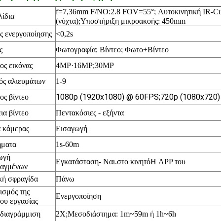
f=7,36mm F/NO:2.8 FOV=55
°; Αυτοκινητική IR-
λίδια
(νύχτα);Υποστήριξη μικροακοής: 450mm
ς ενεργοποίησης
<0,2s
ς
Φωτογραφία; Βίντεο;
Φωτο+Βίντεο
ος εικόνας
4MP·16
MP;30MP
ός αλιευμάτων
1-9
1080p (1920x1080) @ 60FPS;720p (1080x720
ος βίντεο
ια βίντεο
Πεντακόσιες - εξήντα
 κάμερας
Εισαγωγή
ήματα
1s-60m
ωγή
Εγκατάσταση
- Ναι.
στο κινητό
Η APP του
ταγμένων
κή σφραγίδα
Πάνω
ισμός της
Ενεργοποίηση
ου εργασίας
διαγράμμιση
2X;Μεσοδιάστημα: 1m~59m ή 1h~6h