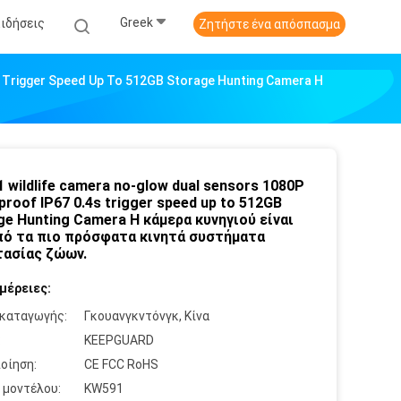
Greek
Ειδήσεις
Ζητήστε ένα απόσπασμα
 Trigger Speed Up To 512GB Storage Hunting Camera Η
 wildlife camera no-glow dual sensors 1080P
proof IP67 0.4s trigger speed up to 512GB
ge Hunting Camera Η κάμερα κυνηγιού είναι
πό τα πιο πρόσφατα κινητά συστήματα
ασίας ζώων.
μέρειες:
καταγωγής:
Γκουανγκντόνγκ, Κίνα
:
KEEPGUARD
οίηση:
CE FCC RoHS
 μοντέλου:
KW591