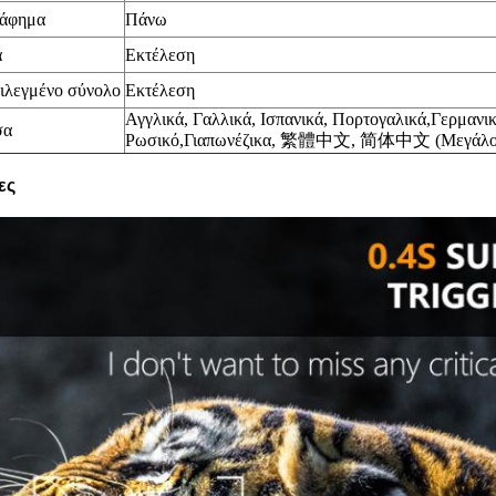
άφημα
Πάνω
α
Εκτέλεση
ιλεγμένο σύνολο
Εκτέλεση
Αγγλικά, Γαλλικά,
Ισπανικά,
Πορτογαλικά,
Γερμανικ
σα
Ρωσικό,
Γιαπωνέζικα
,
繁體中文, 简体中文 (Μεγάλο κι
ες