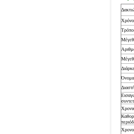
Δακτυ
Χρόνο
Τρόπο
Μέγεθ
Αριθμ
Μέγεθ
Διάρκε
Όνομα
Διαστ
Εισαγ
συντε
Χρονι
Καθορ
περιόδ
Χρονο