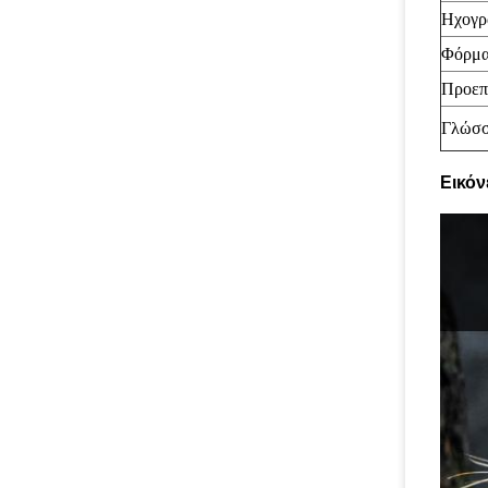
Ηχογρ
Φόρμ
Προεπ
Γλώσ
Εικόν