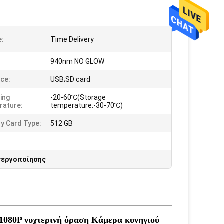
e:
Time Delivery
940nm NO GLOW
ace:
USB;SD card
ing
-20-60℃(Storage
rature:
temperature:-30-70℃)
y Card Type:
512 GB
νεργοποίησης
1080P νυχτερινή όραση Κάμερα κυνηγιού