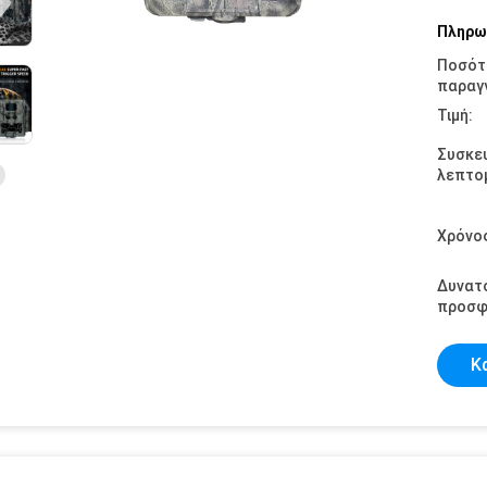
Πληρω
Ποσότ
παραγγ
Τιμή:
Συσκε
λεπτομ
Χρόνο
Δυνατ
προσφ
Κ