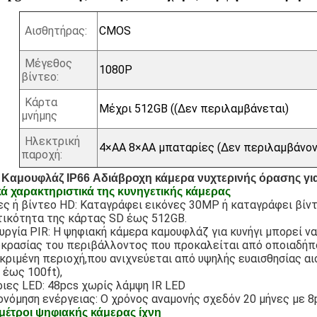
Αισθητήρας:
CMOS
Μέγεθος
1080P
βίντεο:
Κάρτα
Μέχρι 512GB ((Δεν περιλαμβάνεται)
μνήμης
Ηλεκτρική
4×AA 8×AA μπαταρίες (Δεν περιλαμβάνον
παροχή:
Καμουφλάζ IP66 Αδιάβροχη κάμερα νυχτερινής όρασης γι
ά χαρακτηριστικά της κυνηγετικής κάμερας
ες ή βίντεο HD: Καταγράφει εικόνες 30MP ή καταγράφει βίν
ικότητα της κάρτας SD έως 512GB.
υργία PIR: Η ψηφιακή κάμερα καμουφλάζ για κυνήγι μπορεί ν
κρασίας του περιβάλλοντος που προκαλείται από οποιαδήπ
κριμένη περιοχή,που ανιχνεύεται από υψηλής ευαισθησίας αι
 έως 100ft),
ιες LED: 48pcs χωρίς λάμψη IR LED
ονόμηση ενέργειας: Ο χρόνος αναμονής σχεδόν 20 μήνες με 8
έτροι ψηφιακής κάμερας ίχνη