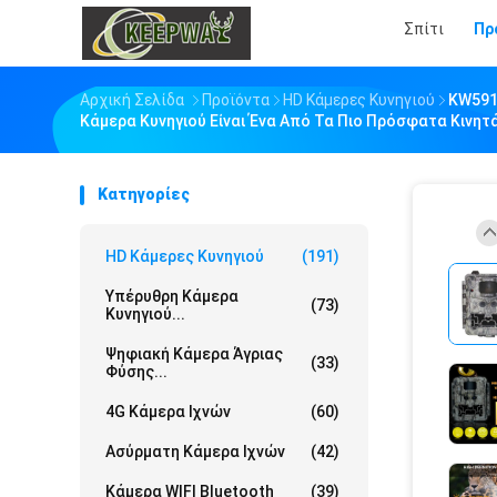
Σπίτι
Πρ
Αρχική Σελίδα
Προϊόντα
HD Κάμερες Κυνηγιού
KW591 
Κάμερα Κυνηγιού Είναι Ένα Από Τα Πιο Πρόσφατα Κινη
Κατηγορίες
HD Κάμερες Κυνηγιού
(191)
Υπέρυθρη Κάμερα
(73)
Κυνηγιού...
Ψηφιακή Κάμερα Άγριας
(33)
Φύσης...
4G Κάμερα Ιχνών
(60)
Ασύρματη Κάμερα Ιχνών
(42)
Κάμερα WIFI Bluetooth
(39)