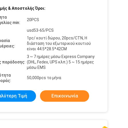
μής & Αποστολής Όροι:
ητα
20PCS
ελίας min:
usd53-65/PCS
1pc/ κουτί δώρου, 20pcs/CTN, Η
υασία
διάσταση του εξωτερικού κουτιού
έρειες:
είναι 44.5*28.5*42CM
3 ~ 7 ημέρες μέσω Express Company
ς παράδοσης:
(DHL, Fedex, UPS κλπ.) 5 ~ 15 ημέρες
μέσω EMS
ότητα
50,000pcs το μήνα
οράς:
αλύτερη Τιμή
Επικοινωνία