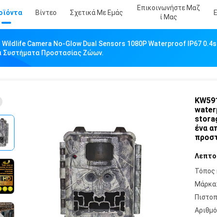
Επικοινωνήστε Μαζ
οϊόντα
Βίντεο
Σχετικά Με Εμάς
Ί Μας
Wildlife Camera No-Glow Dual Sensors 1080P Waterproof IP67 0.4s
τά Συστήματα Προστασίας Ζώων.
KW591
water
stora
ένα α
προστ
Λεπτο
Τόπος 
Μάρκα
Πιστοπ
Αριθμό