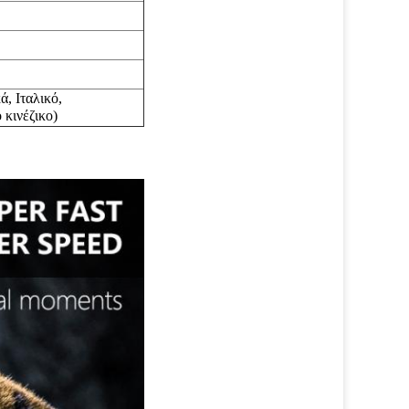
ά,
Ιταλικό,
νέζικο)