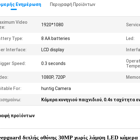
μερής Ενημέρωση
Περιγραφή Προϊόντων
aximum Video
1920*1080
Servic
ze:
ttery Type:
8 AA batteries
Led:
er Interface:
LCD display
Interf
Operat
igger Speed:
0.3 seconds
Tempe
deo:
1080P, 720P
Memor
itable For:
huntig Camera
πισημαίνω:
Κάμερα κυνηγιού παιχνιδιού
,
0.4s ταχύτητα ε
ραφή προϊόντων
epguard διπλής οθόνης 30MP χωρίς λάμψη LED κάμερα 