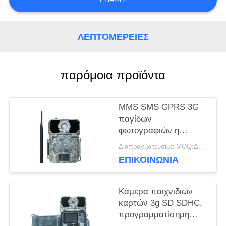
ΖΗΤΉΣΤΕ
ΛΕΠΤΟΜΈΡΕΙΕΣ
ΜΙΑ
ΠΡΟΣΦΟΡΆ
παρόμοια προϊόντα
SITEMAP
MMS SMS GPRS 3G
παγίδων
φωτογραφιών η
ΠΟΛΙΤΙΚΉ
κάμερα ιχνών για την
Διαπραγματεύσιμα MOQ:Διαπραγματεύσιμος
άγρια φύση
ΕΠΙΚΟΙΝΩΝΙΑ
ΑΠΟΡΡΉΤΟΥ
συλλαμβάνει την
έρευνα
Κάμερα παιχνιδιών
καρτών 3g SD SDHC,
προγραμματίσημη