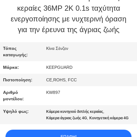
κεραίες 36MP 2K 0.1s ταχύτητα
ΕΠΙΣΚΕΨΉ
ενεργοποίησης με νυχτερινή όραση
ΕΡΓΟΣΤΑΣΊΟΥ
για την έρευνα της άγριας ζωής
ΈΛΕΓΧΟΣ
Τόπος
Κίνα Σένζεν
καταγωγής:
ΠΟΙΌΤΗΤΑΣ
Μάρκα:
KEEPGUARD
Πιστοποίηση:
CE,ROHS, FCC
ΕΠΙΚΟΙΝΩΝΉΣΤΕ
Αριθμό
KW897
ΜΑΖΊ
μοντέλου:
ΜΑΣ
Υψηλό φως:
,
Κάμερα κυνηγιού διπλής κεραίας
,
Κάμερα άγριας ζωής 4G
Κυνηγετική κάμερα 4G
ΕΙΔΉΣΕΙΣ
ΕΠΑΦΉ!