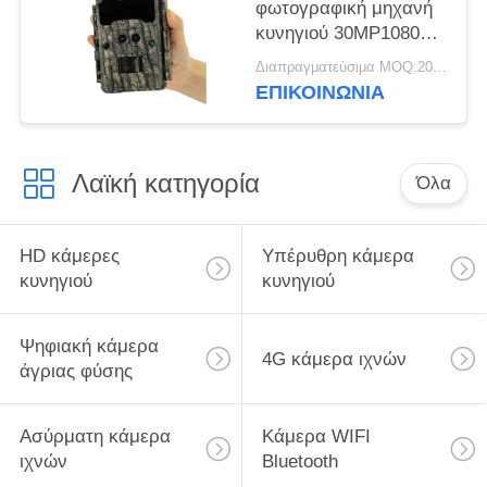
φωτογραφική μηχανή
κυνηγιού 30MP1080P
Δύο φακούς κάμερες
Διαπραγματεύσιμα MOQ:20pcs
παιχνιδιού για
ΕΠΙΚΟΙΝΩΝΙΑ
υπαίθριες παγίδες
άγριας ζωής
Ανερόπλεκτη 940nm
Λαϊκή κατηγορία
IR κάμερα
Όλα
HD κάμερες
Υπέρυθρη κάμερα
κυνηγιού
κυνηγιού
Ψηφιακή κάμερα
4G κάμερα ιχνών
άγριας φύσης
Ασύρματη κάμερα
Κάμερα WIFI
ιχνών
Bluetooth