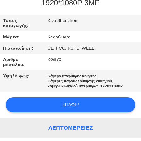
ΕΡΓΟΣΤΑΣΊΟΥ
1920*1080P 3MP
ΈΛΕΓΧΟΣ
Τόπος
Κίνα Shenzhen
καταγωγής:
ΠΟΙΌΤΗΤΑΣ
Μάρκα:
KeepGuard
Πιστοποίηση:
CE. FCC. RoHS. WEEE
ΕΠΙΚΟΙΝΩΝΉΣΤΕ
Αριθμό
KG870
ΜΑΖΊ
μοντέλου:
ΜΑΣ
Υψηλό φως:
,
Κάμερα υπέρυθρης κίνησης
,
Κάμερες παρακολούθησης κυνηγιού
κάμερα κυνηγιού υπερύθρων 1920x1080P
ΕΙΔΉΣΕΙΣ
ΕΠΑΦΉ!
ΖΗΤΉΣΤΕ
ΜΙΑ
ΛΕΠΤΟΜΈΡΕΙΕΣ
ΠΡΟΣΦΟΡΆ