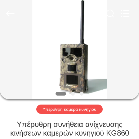
INDUSTRIAL
(
ASIA
)
CO.,LTD.
All
Rights
Reserved.
ΣΠΊΤΙ
ΠΡΟΪΌΝΤΑ
ΒΊΝΤΕΟ
ΣΧΕΤΙΚΆ
ΜΕ
ΕΜΆΣ
Υπέρυθρη κάμερα κυνηγιού
Υπέρυθρη συνήθεια ανίχνευσης
ΕΠΙΣΚΕΨΉ
κινήσεων καμερών κυνηγιού KG860