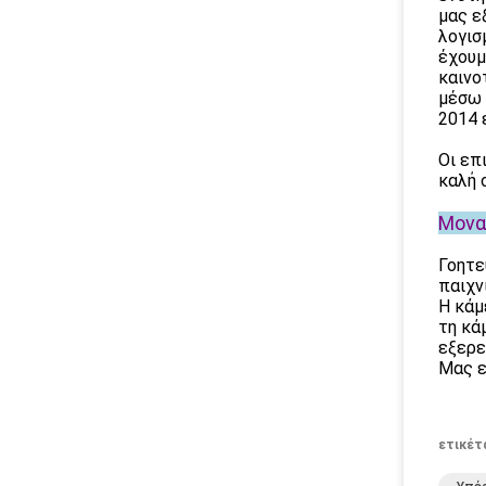
μας ε
λογισ
έχουμ
καινο
μέσω 
2014 
Οι επ
καλή 
Μονα
Γοητε
παιχν
Η κάμ
τη κά
εξερε
Μας ε
ετικέτ