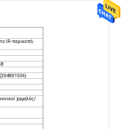
το IR-περικοπή-
GB
(2048X1536)
ανονικοί χαμηλός/