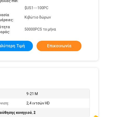
ελίας min:
$US1---100PC
υασία
Κιβώτιο δώρων
έρειες:
ότητα
50000PCS το μήνα
οράς:
αλύτερη Τιμή
Επικοινωνία
9-21 Μ
νιση:
2,4 ιντσών HD
ούθησης κυνηγιού
,
2