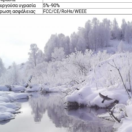
υργούσα υγρασία
5%-90%
ύρωση ασφάλειας
FCC/CE/RoHs/WEEE