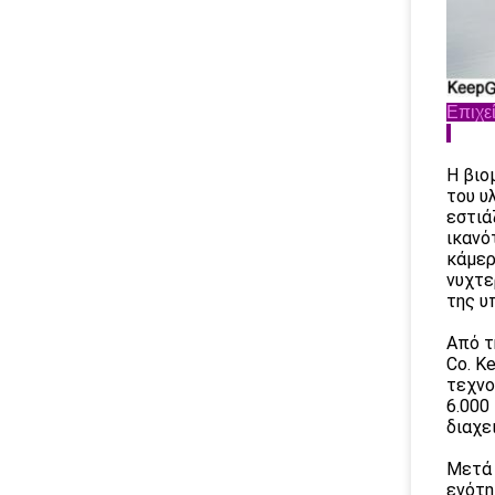
Επιχε
Η βιο
του υ
εστιά
ικανό
κάμερ
νυχτε
της υ
Από τ
Co. K
τεχνο
6.000
διαχε
Μετά 
ενότη