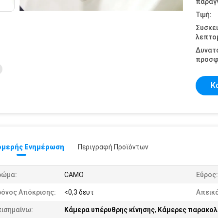
παραγγ
Τιμή:
Συσκε
λεπτομ
Δυνατ
προσφ
Κ
μερής Ενημέρωση
Περιγραφή Προϊόντων
ρώμα:
CAMO
Εύρος:
ρόνος Απόκρισης:
<0,3 δευτ
Απεικό
πισημαίνω:
Κάμερα υπέρυθρης κίνησης
,
Κάμερες παρακολ