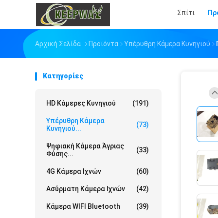
Σπίτι
Πρ
Αρχική Σελίδα
Προϊόντα
Υπέρυθρη Κάμερα Κυνηγιού
Κατηγορίες
HD Κάμερες Κυνηγιού
(191)
Υπέρυθρη Κάμερα
(73)
Κυνηγιού...
Ψηφιακή Κάμερα Άγριας
(33)
Φύσης...
4G Κάμερα Ιχνών
(60)
Ασύρματη Κάμερα Ιχνών
(42)
Κάμερα WIFI Bluetooth
(39)