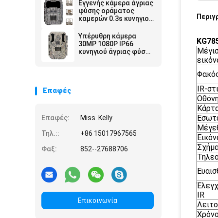
Εγγενής κάμερα άγριας
φύσης οράματος
Περιγ
καμερών 0.3s κυνηγιού
καμερών ιχνών φακών
13MP CMOS διπλή
Υπέρυθρη κάμερα
KG78
κοντά
30MP 1080P IP66
Μέγισ
κυνηγιού άγριας φύσης
LEDs
εικόν
Φακό
IR-στ
Επαφές
Οθόνη
Κάρτα
Εσωτε
Επαφές:
Miss. Kelly
Μέγεθ
Τηλ.::
+86 15017967565
Εικόν
Σχήμα
Φαξ:
852--27688706
Τηλεο
Ευαισ
Έλεγ
IR
Επικοινωνία
Λειτο
Χρόνο