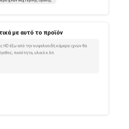
μερα Ιχνών Νυχτερινής Όρασης
ικά με αυτό το προϊόν
ας HD έξω από την κυψελοειδή κάμερα ιχνών θα
γεθος, ποσότητα, υλικό κ.λπ.