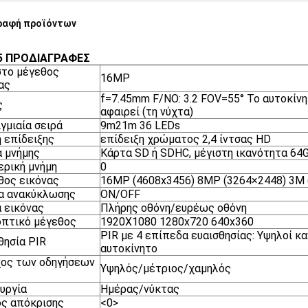
ραφή προϊόντων
5 ΠΡΟΔΙΑΓΡΑΦΕΣ
το μέγεθος
16MP
ας
f=7.45mm F/NO: 3.2 FOV=55° Το αυτοκίνη
ς
αφαιρεί (τη νύχτα)
ιγμιαία σειρά
9m21m 36 LEDs
 επίδειξης
επίδειξη χρώματος 2,4 ίντσας HD
 μνήμης
Κάρτα SD ή SDHC, μέγιστη ικανότητα 64
ρική μνήμη
0
ος εικόνας
16MP (4608x3456) 8MP (3264×2448) 3M 
α ανακύκλωσης
ON/OFF
 εικόνας
Πλήρης οθόνη/ευρέως οθόνη
πτικό μέγεθος
1920X1080 1280x720 640x360
PIR με 4 επίπεδα ευαισθησίας: Υψηλοί κ
θησία PIR
αυτοκίνητο
χος των οδηγήσεων
Υψηλός/μέτριος/χαμηλός
υργία
Ημέρας/νύκτας
ς απόκρισης
<0>