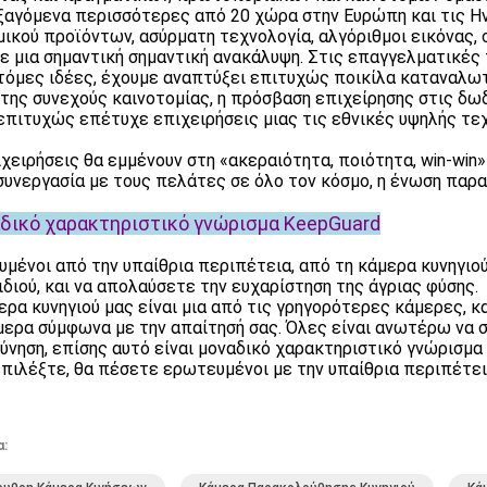
ξαγόμενα περισσότερες από 20 χώρα στην Ευρώπη και τις Ην
μικού προϊόντων, ασύρματη τεχνολογία, αλγόριθμοι εικόνας, 
ε μια σημαντική σημαντική ανακάλυψη. Στις επαγγελματικές 
τόμες ιδέες, έχουμε αναπτύξει επιτυχώς ποικίλα καταναλω
της συνεχούς καινοτομίας, η πρόσβαση επιχείρησης στις δ
επιτυχώς επέτυχε επιχειρήσεις μιας τις εθνικές υψηλής τε
ιχειρήσεις θα εμμένουν στη «ακεραιότητα, ποιότητα, win-win
συνεργασία με τους πελάτες σε όλο τον κόσμο, η ένωση παρα
δικό χαρακτηριστικό γνώρισμα KeepGuard
υμένοι από την υπαίθρια περιπέτεια, από τη κάμερα κυνηγιο
ιδιού, και να απολαύσετε την ευχαρίστηση της άγριας φύσης.
ερα κυνηγιού μας είναι μια από τις γρηγορότερες κάμερες, κ
μερα σύμφωνα με την απαίτησή σας. Όλες είναι ανωτέρω να συ
ύνηση, επίσης αυτό είναι μοναδικό χαρακτηριστικό γνώρισμα
πιλέξτε, θα πέσετε ερωτευμένοι με την υπαίθρια περιπέτει
α: