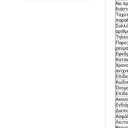
Να πρ
διάστ
Ταχύ
παρα
Συλλ
αριθμ
Τηλεο
Παροχ
ρεύμ
Εφεδρ
Καταν
Χρον
ανίχν
Επίδε
Κωδι
Όνομ
Επίδε
Ακουσ
Ενδιά
Διεπ
Ασφά
Λειτο
θερμ