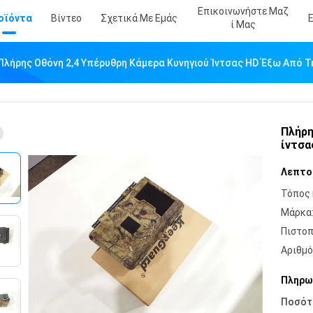
Επικοινωνήστε Μαζ
οϊόντα
Βίντεο
Σχετικά Με Εμάς
Ί Μας
Πλήρης Οθόνη 2,4 Υπέρυθρη Κάμερα Κυνηγιού Ίντσας HD Έξω Από Τ
Πλήρη
ίντσα
Λεπτο
Τόπος 
Μάρκα
Πιστοπ
Αριθμό
Πληρω
Ποσότ