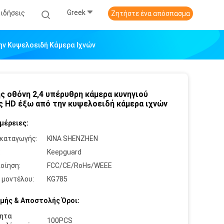
Greek
Ειδήσεις
Ζητήστε ένα απόσπασμα
ην Κυψελοειδή Κάμερα Ιχνών
ς οθόνη 2,4 υπέρυθρη κάμερα κυνηγιού
ς HD έξω από την κυψελοειδή κάμερα ιχνών
μέρειες:
καταγωγής:
ΚΙΝΑ SHENZHEN
:
Keepguard
οίηση:
FCC/CE/RoHs/WEEE
 μοντέλου:
KG785
μής & Αποστολής Όροι:
ητα
100PCS