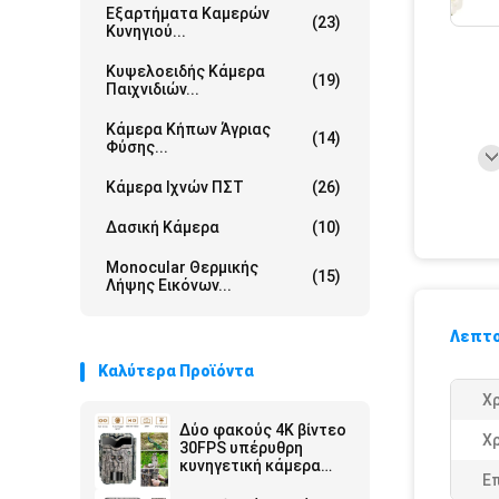
Εξαρτήματα Καμερών
(23)
Κυνηγιού...
Κυψελοειδής Κάμερα
(19)
Παιχνιδιών...
Κάμερα Κήπων Άγριας
(14)
Φύσης...
Κάμερα Ιχνών ΠΣΤ
(26)
Δασική Κάμερα
(10)
Monocular Θερμικής
(15)
Λήψης Εικόνων...
Λεπτο
Καλύτερα Προϊόντα
Χ
Δύο φακούς 4K βίντεο
Χ
30FPS υπέρυθρη
κυνηγετική κάμερα
Ε
High-end Trail κάμερα