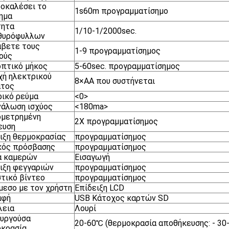
οκαλέσει το
1s60m προγραμματίσημο
ημα
τητα
1/10-1/2000sec.
θυρόφυλλων
άβετε τους
1-9 προγραμματίσημος
ούς
πτικό μήκος
5-60sec. προγραμματίσημος
ή ηλεκτρικού
8×AA που συστήνεται
ατος
ικό ρεύμα
<0>
άλωση ισχύος
<180ma>
ομετρημένη
2X προγραμματίσημος
ευση
ιξη θερμοκρασίας
προγραμματίσημος
κός πρόσβασης
προγραμματίσημος
α καμερών
Εισαγωγή
ιξη φεγγαριών
προγραμματίσημος
τικό βίντεο
προγραμματίσημος
μεσο με τον χρήστη
Επίδειξη LCD
αφή
USB Κάτοχος καρτών SD
λεια
Λουρί
υργούσα
20-60℃ (θερμοκρασία αποθήκευσης: - 30
οκρασία