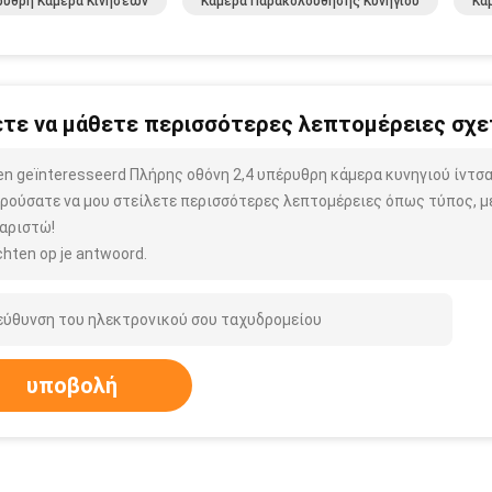
υθρη Κάμερα Κινήσεων
Κάμερα Παρακολούθησης Κυνηγιού
Κά
τε να μάθετε περισσότερες λεπτομέρειες σχετ
ben geïnteresseerd Πλήρης οθόνη 2,4 υπέρυθρη κάμερα κυνηγιού ίντσ
ρούσατε να μου στείλετε περισσότερες λεπτομέρειες όπως τύπος, μέ
αριστώ!
hten op je antwoord.
υποβολή