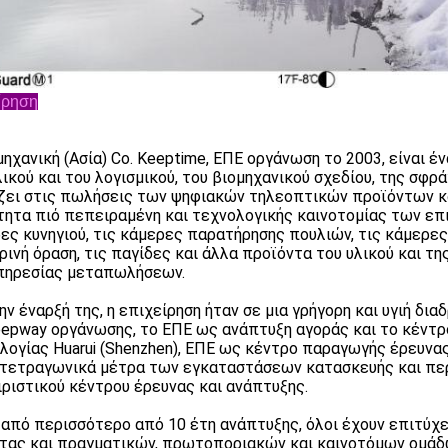
ίρηση
μηχανική (Ασία) Co. Keeptime, ΕΠΕ οργάνωση το 2003, είναι 
λικού και του λογισμικού, του βιομηχανικού σχεδίου, της σφ
ζει στις πωλήσεις των ψηφιακών τηλεοπτικών προϊόντων κ
τητα πιό πεπειραμένη και τεχνολογικής καινοτομίας των επ
ες κυνηγιού, τις κάμερες παρατήρησης πουλιών, τις κάμερες 
ρινή όραση, τις παγίδες και άλλα προϊόντα του υλικού και τ
πηρεσίας μεταπωλήσεων.
ην έναρξή της, η επιχείρηση ήταν σε μια γρήγορη και υγιή δια
eepway οργάνωσης, το ΕΠΕ ως ανάπτυξη αγοράς και το κέντρ
λογίας Huarui (Shenzhen), ΕΠΕ ως κέντρο παραγωγής έρευνα
 τετραγωνικά μέτρα των εγκαταστάσεων κατασκευής και πε
ιριστικού κέντρου έρευνας και ανάπτυξης.
από περισσότερο από 10 έτη ανάπτυξης, όλοι έχουν επιτύχε
τας και πραγματικών, πρωτοποριακών και καινοτόμων ομάδω