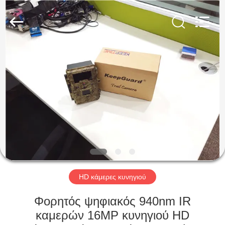
INDUSTRIAL
(
ASIA
)
CO.,LTD.
All
Rights
Reserved.
ΣΠΊΤΙ
ΠΡΟΪΌΝΤΑ
ΒΊΝΤΕΟ
ΣΧΕΤΙΚΆ
ΜΕ
ΕΜΆΣ
HD κάμερες κυνηγιού
Φορητός ψηφιακός 940nm IR
ΕΠΙΣΚΕΨΉ
καμερών 16MP κυνηγιού HD