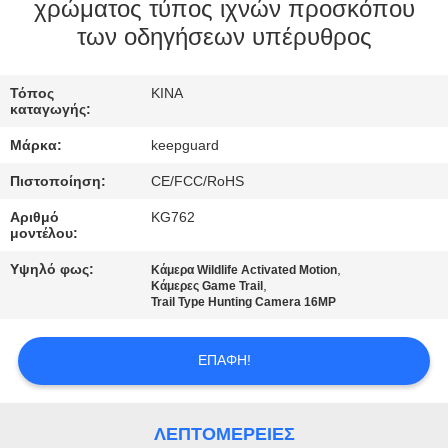
ΕΡΓΟΣΤΑΣΊΟΥ
χρώματος τύπος ιχνών προσκόπου
των οδηγήσεων υπέρυθρος
ΈΛΕΓΧΟΣ
Τόπος
ΚΙΝΑ
ΠΟΙΌΤΗΤΑΣ
καταγωγής:
Μάρκα:
keepguard
ΕΠΙΚΟΙΝΩΝΉΣΤΕ
Πιστοποίηση:
CE/FCC/RoHS
ΜΑΖΊ
Αριθμό
KG762
ΜΑΣ
μοντέλου:
Υψηλό φως:
,
Κάμερα Wildlife Activated Motion
,
Κάμερες Game Trail
ΕΙΔΉΣΕΙΣ
Trail Type Hunting Camera 16MP
ΖΗΤΉΣΤΕ
ΕΠΑΦΉ!
ΜΙΑ
ΠΡΟΣΦΟΡΆ
ΛΕΠΤΟΜΈΡΕΙΕΣ