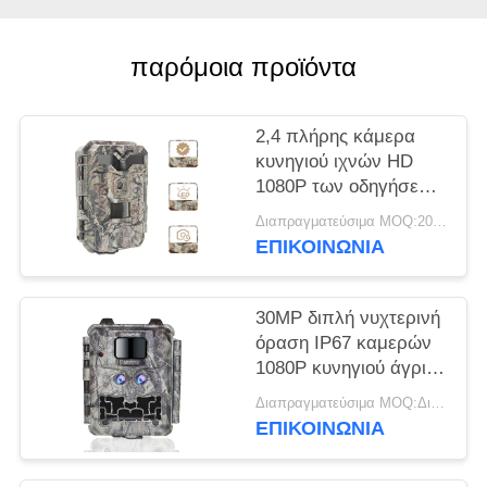
SITEMAP
παρόμοια προϊόντα
ΠΟΛΙΤΙΚΉ
2,4 πλήρης κάμερα
ΑΠΟΡΡΉΤΟΥ
κυνηγιού ιχνών HD
1080P των οδηγήσεων
IR καμερών κυνηγιού
Διαπραγματεύσιμα MOQ:20pcs
οθόνης HD ίντσας
ΕΠΙΚΟΙΝΩΝΙΑ
30MP διπλή νυχτερινή
όραση IP67 καμερών
1080P κυνηγιού άγριας
φύσης φακών
Διαπραγματεύσιμα MOQ:Διαπραγματεύσιμος
ΕΠΙΚΟΙΝΩΝΙΑ