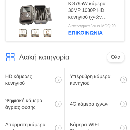
KG795W κάμερα
30MP 1080P HD
κυνηγιού ιχνών
ΥΨΗΛΏΝ ΣΗΜΕΊΩΝ
Διαπραγματεύσιμα MOQ:20pcs
για το ζώο άγριας
ΕΠΙΚΟΙΝΩΝΙΑ
φύσης
Λαϊκή κατηγορία
Όλα
HD κάμερες
Υπέρυθρη κάμερα
κυνηγιού
κυνηγιού
Ψηφιακή κάμερα
4G κάμερα ιχνών
άγριας φύσης
Ασύρματη κάμερα
Κάμερα WIFI