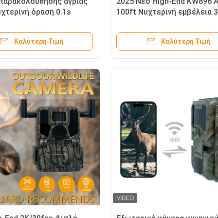
παρακολούθησης άγριας
2025 Νέο High-End KW896 
χτερινή όραση 0.1s
100ft Νυχτερινή εμβέλεια 
α λήψης 32MP 4K Κάμερα
2K Κυνηγετική κάμερα GSM 
ύ Αδιάβροχη IP67 Κάμερα
Έρευνα άγριας ζωής για κά
Καλύτερη Τιμή
Καλύτερη Τιμή
ρησης ζώων
Trail