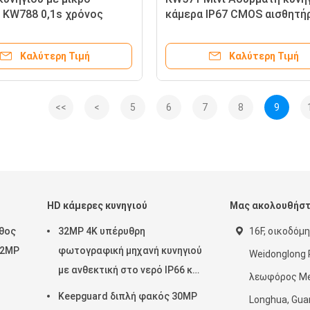
 KW788 0,1s χρόνος
κάμερα IP67 CMOS αισθητή
ης 32MP 4K βίντεο
χωρίς λάμψη κάρτα SD δάσ
χο IP67 έως 512GB για
stealth παιχνίδι φθηνό χαμ
Καλύτερη Τιμή
Καλύτερη Τιμή
ούθηση άγριας ζωής
<<
<
5
6
7
8
9
HD κάμερες κυνηγιού
Μας ακολουθήσ
εθος
32MP 4K υπέρυθρη
16F, οικοδόμη
32MP
φωτογραφική μηχανή κυνηγιού
Weidonglong P
με ανθεκτική στο νερό IP66 και
λεωφόρος Mei
 για
λειτουργία PIR για
ή
Keepguard διπλή φακός 30MP
Longhua, Gua
ωής
παρακολούθηση της άγριας