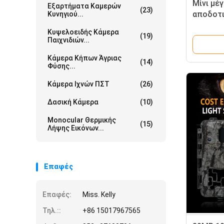
Μίνι μέ
Εξαρτήματα Καμερών
(23)
αποδοτι
Κυνηγιού...
KW561 μ
Κυψελοειδής Κάμερα
IP67 έω
(19)
Παιχνιδιών...
για κυν
Κάμερα Κήπων Άγριας
(14)
Φύσης...
Κάμερα Ιχνών ΠΣΤ
(26)
Δασική Κάμερα
(10)
Monocular Θερμικής
(15)
Λήψης Εικόνων...
Επαφές
Επαφές:
Miss. Kelly
Τηλ.::
+86 15017967565