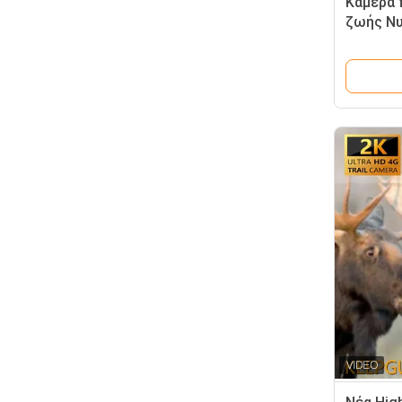
Κάμερα 
ζωής Νυ
Ταχύτητ
κυνηγιο
παρατή