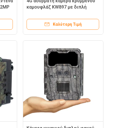
Αντένα
4G ασύρματη κάμερα κρυμμένου
32MP
καμουφλάζ KW897 με διπλή
για 4G
κεραία νυχτερινή όραση 36MP 2K
μερα
βίντεο για κυνήγι ελαφιών
Καλύτερη Τιμή