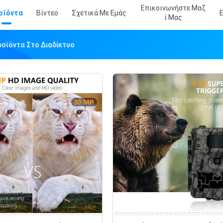
Επικοινωνήστε Μαζ
οϊόντα
Βίντεο
Σχετικά Με Εμάς
Ί Μας
ροϊόντα Στο Διαδίκτυο