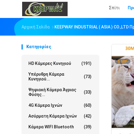
Σπίτι
Πρ
Αρχική Σελίδα
KEEPWAY INDUSTRIAL ( ASIA ) CO.,LTD Π
Κατηγορίες
HD Κάμερες Κυνηγιού
(191)
Υπέρυθρη Κάμερα
(73)
Κυνηγιού...
Ψηφιακή Κάμερα Άγριας
(33)
Φύσης...
4G Κάμερα Ιχνών
(60)
Ασύρματη Κάμερα Ιχνών
(42)
Κάμερα WIFI Bluetooth
(39)