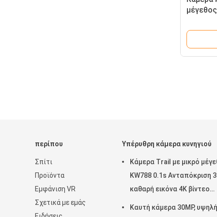
μέγεθος
απόκρισ
αδιάβρο
παρακολ
περίπου
Υπέρυθρη κάμερα κυνηγιού
Σπίτι
Κάμερα Trail με μικρό μέγ
Προϊόντα
KW788 0.1s Ανταπόκριση 
Εμφάνιση VR
καθαρή εικόνα 4K βίντεο
Σχετικά με εμάς
Αδιάβροχο IP67 έως 512GB
Καυτή κάμερα 30MP, υψηλ
Ειδήσεις
παρακολούθηση άγριας ζ