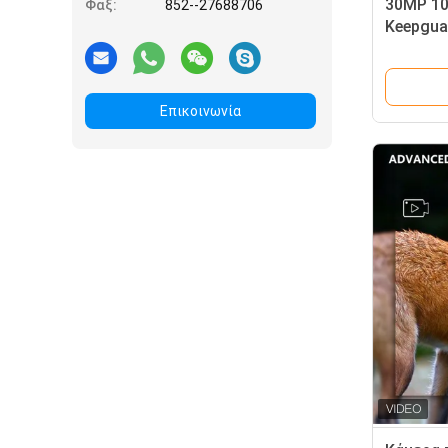
30MP 10
Φαξ:
852--27688706
Keepgua
Ανταγων
Καμερές
λάμψη
Επικοινωνία