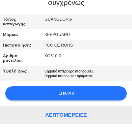
ΕΡΓΟΣΤΑΣΊΟΥ
συγχρόνως
ΈΛΕΓΧΟΣ
Τόπος
GUANGDONG
καταγωγής:
ΠΟΙΌΤΗΤΑΣ
Μάρκα:
KEEPGUARD
Πιστοποίηση:
FCC CE ROHS
ΕΠΙΚΟΙΝΩΝΉΣΤΕ
Αριθμό
KG510IR
ΜΑΖΊ
μοντέλου:
ΜΑΣ
Υψηλό φως:
,
θερμικό υπέρυθρο monocular
θερμικό monocular οράματος
ΕΙΔΉΣΕΙΣ
ΕΠΑΦΉ!
ΖΗΤΉΣΤΕ
ΜΙΑ
ΛΕΠΤΟΜΈΡΕΙΕΣ
ΠΡΟΣΦΟΡΆ