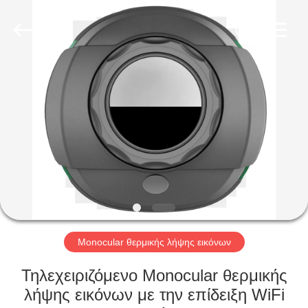
INDUSTRIAL
(
ASIA
)
CO.,LTD.
All
Rights
Reserved.
ΣΠΊΤΙ
ΠΡΟΪΌΝΤΑ
ΒΊΝΤΕΟ
ΣΧΕΤΙΚΆ
ΜΕ
ΕΜΆΣ
Monocular θερμικής λήψης εικόνων
Τηλεχειριζόμενο Monocular θερμικής
ΕΠΙΣΚΕΨΉ
λήψης εικόνων με την επίδειξη WiFi