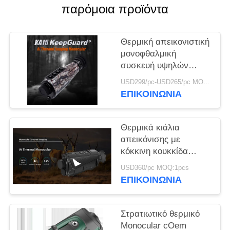
παρόμοια προϊόντα
SITEMAP
Θερμική απεικονιστική
ΠΟΛΙΤΙΚΉ
μονοφθαλμική
συσκευή υψηλών
ΑΠΟΡΡΉΤΟΥ
επιδόσεων με τεχνητή
USD299/pc-USD265/pc MOQ:20pcs
νοημοσύνη Super
ΕΠΙΚΟΙΝΩΝΙΑ
Resolution και διάρκεια
μπαταρίας 10 ωρών
για υπαίθριες
Θερμικά κιάλια
δραστηριότητες και
απεικόνισης με
επιτήρηση
κόκκινη κουκκίδα
850nm συσκευή
USD360/pc MOQ:1pcs
νυχτερινής όρασης 8x
ΕΠΙΚΟΙΝΩΝΙΑ
ψηφιακό ζουμ
Στρατιωτικό θερμικό
Monocular cOem