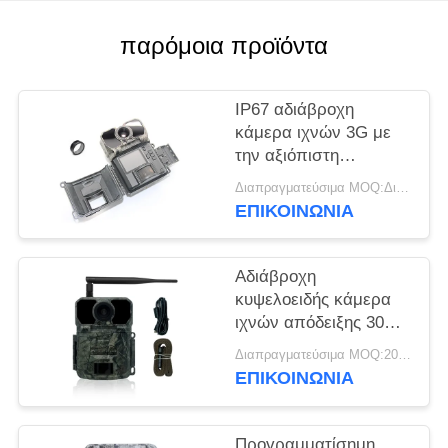
SITEMAP
παρόμοια προϊόντα
ΠΟΛΙΤΙΚΉ
IP67 αδιάβροχη
ΑΠΟΡΡΉΤΟΥ
κάμερα ιχνών 3G με
την αξιόπιστη
απόδοση και την
Διαπραγματεύσιμα MOQ:Διαπραγματεύσιμος
ανώτερη ποιότητα
ΕΠΙΚΟΙΝΩΝΙΑ
εικόνων
Αδιάβροχη
κυψελοειδής κάμερα
ιχνών απόδειξης 30MP
σκόνης καμερών
Διαπραγματεύσιμα MOQ:20pcs
ιχνών αισθητήρων 4G
ΕΠΙΚΟΙΝΩΝΙΑ
CMOS
Προγραμματίσημη