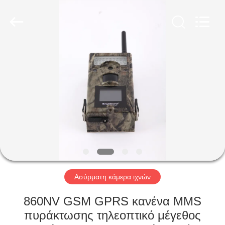
INDUSTRIAL
(
ASIA
)
CO.,LTD.
All
Rights
Reserved.
ΣΠΊΤΙ
ΠΡΟΪΌΝΤΑ
ΒΊΝΤΕΟ
ΣΧΕΤΙΚΆ
ΜΕ
ΕΜΆΣ
Ασύρματη κάμερα ιχνών
860NV GSM GPRS κανένα MMS
ΕΠΙΣΚΕΨΉ
πυράκτωσης τηλεοπτικό μέγεθος