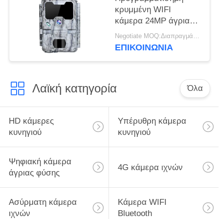
κρυμμένη WIFI
κάμερα 24MP άγριας
φύσης με την επίδειξη
Negotiate MOQ:Διαπραγμάτευση
LCD
ΕΠΙΚΟΙΝΩΝΙΑ
Λαϊκή κατηγορία
Όλα
HD κάμερες
Υπέρυθρη κάμερα
κυνηγιού
κυνηγιού
Ψηφιακή κάμερα
4G κάμερα ιχνών
άγριας φύσης
Ασύρματη κάμερα
Κάμερα WIFI
ιχνών
Bluetooth