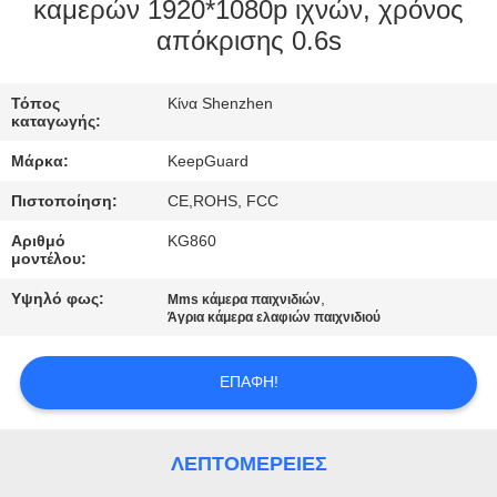
ΕΡΓΟΣΤΑΣΊΟΥ
καμερών 1920*1080p ιχνών, χρόνος
απόκρισης 0.6s
ΈΛΕΓΧΟΣ
Τόπος
Κίνα Shenzhen
ΠΟΙΌΤΗΤΑΣ
καταγωγής:
Μάρκα:
KeepGuard
ΕΠΙΚΟΙΝΩΝΉΣΤΕ
Πιστοποίηση:
CE,ROHS, FCC
ΜΑΖΊ
Αριθμό
KG860
ΜΑΣ
μοντέλου:
Υψηλό φως:
,
Mms κάμερα παιχνιδιών
Άγρια κάμερα ελαφιών παιχνιδιού
ΕΙΔΉΣΕΙΣ
ΕΠΑΦΉ!
ΖΗΤΉΣΤΕ
ΜΙΑ
ΛΕΠΤΟΜΈΡΕΙΕΣ
ΠΡΟΣΦΟΡΆ